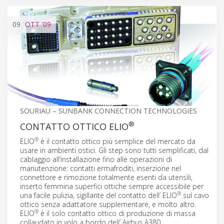
09
OTT
'09
SOURIAU – SUNBANK CONNECTION TECHNOLOGIES
®
CONTATTO OTTICO ELIO
®
ELIO
è il contatto ottico più semplice del mercato da
usare in ambienti ostici. Gli step sono tutti semplificati, dal
cablaggio all’installazione fino alle operazioni di
manutenzione: contatti ermafroditi, inserzione nel
connettore e rimozione totalmente esenti da utensili,
inserto femmina superfici ottiche sempre accessibile per
®
una facile pulizia, sigillante del contatto dell’ ELIO
sul cavo
ottico senza adattatore supplementare, e molto altro.
®
ELIO
è il solo contatto ottico di produzione di massa
collaudato in volo a bordo dell’ Airbus A380.