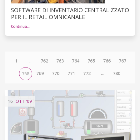
SOFTWARE DI INVENTARIO CENTRALIZZATO
PER IL RETAIL OMNICANALE
Continua…
1
...
762
763
764
765
766
767
769
770
771
772
...
780
768
16
OTT
'09