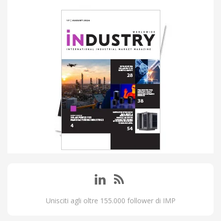
Unisciti agli oltre 155.000 follower di IMP