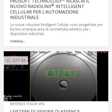
PROSOFT TECHNOLOGY
RILASCIA IL
®
NUOVO RADIOLINX
INTELLIGENT
CELLULAR PER L’AUTOMAZIONE
INDUSTRIALE
Le nuove soluzioni Intelligent Cellular sono progettate per
fornire un’ampia area di connettività wireless per i
dispositive industriali.
Continua…
02
OTT
'09
KEYENCE ITALIA SPA
I SISTEMI DI VISIONE DI KEYENCE