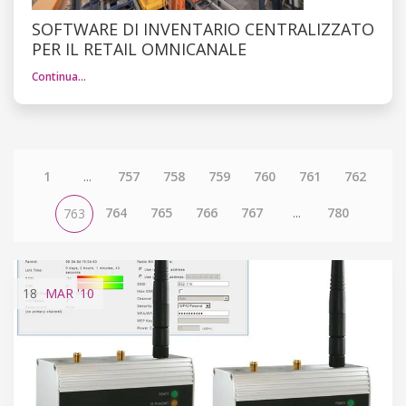
SOFTWARE DI INVENTARIO CENTRALIZZATO
PER IL RETAIL OMNICANALE
Continua…
1
...
757
758
759
760
761
762
764
765
766
767
...
780
763
18
MAR
'10