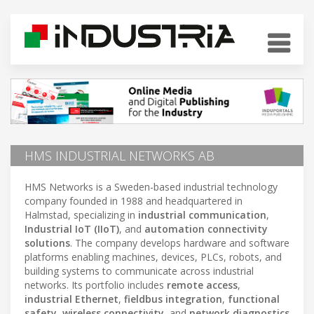
HMS INDUSTRIAL NETWORKS AB
HMS Networks is a Sweden-based industrial technology
company founded in 1988 and headquartered in
Halmstad, specializing in
industrial communication
,
Industrial IoT (IIoT)
, and
automation connectivity
solutions
. The company develops hardware and software
platforms enabling machines, devices, PLCs, robots, and
building systems to communicate across industrial
networks. Its portfolio includes
remote access
,
industrial Ethernet
,
fieldbus integration
,
functional
safety
,
wireless connectivity
, and
network diagnostics