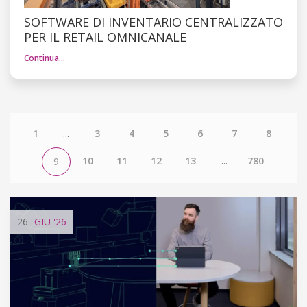
SOFTWARE DI INVENTARIO CENTRALIZZATO
PER IL RETAIL OMNICANALE
Continua…
1
...
3
4
5
6
7
8
10
11
12
13
...
780
9
26
GIU
'26