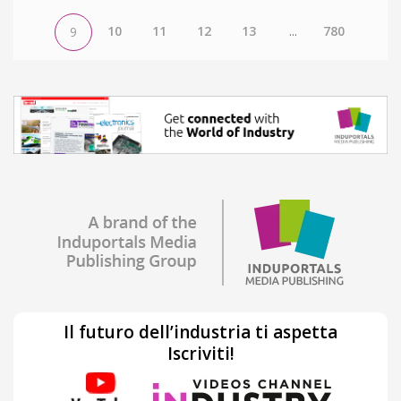
10
11
12
13
...
780
9
Il futuro dell’industria ti aspetta
Iscriviti!