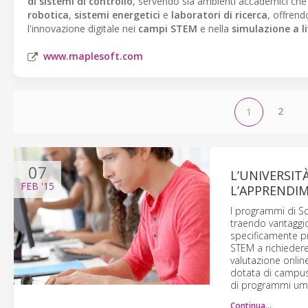
di sistemi di controllo
, servendo sia ambienti accademici che 
robotica
,
sistemi energetici
e
laboratori di ricerca
, offrend
l'innovazione digitale nei
campi STEM
e nella
simulazione a li
www.maplesoft.com
2
1
07
L’UNIVERSIT
FEB
'15
L’APPRENDIM
I programmi di Sc
traendo vantaggio
specificamente pr
STEM a richiedere
valutazione onlin
dotata di campus d
di programmi uma
Continua…