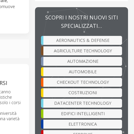
iale
,
 promuove
SCOPRI I NOSTRI NUOVI SITI
SPECIALIZZATI…
AERONAUTICS & DEFENSE
AGRICULTURE TECHNOLOGY
AUTOMAZIONE
AUTOMOBILE
CHECKOUT TECHNOLOGY
RSI
stanno
COSTRUZIONI
istiche
olo i corsi
DATACENTER TECHNOLOGY
i
niversità
EDIFICI INTELLIGENTI
una varietà
ELETTRONICA