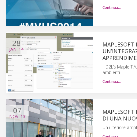
Continua…
28
MAPLESOFT 
JAN
'14
UN’INTEGRAZ
APPRENDIME
Il D2L’s Maple T.
ambienti
Continua…
07
MAPLESOFT E
NOV
'13
DI UNA NUO
Un ulteriore amp
Continua…