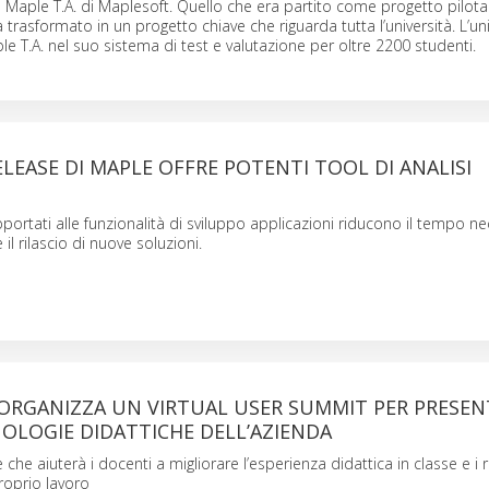
e Maple T.A. di Maplesoft. Quello che era partito come progetto pilota
a trasformato in un progetto chiave che riguarda tutta l’università. L’un
le T.A. nel suo sistema di test e valutazione per oltre 2200 studenti.
LEASE DI MAPLE OFFRE POTENTI TOOL DI ANALISI
pportati alle funzionalità di sviluppo applicazioni riducono il tempo n
 il rilascio di nuove soluzioni.
ORGANIZZA UN VIRTUAL USER SUMMIT PER PRESEN
OLOGIE DIDATTICHE DELL’AZIENDA
 che aiuterà i docenti a migliorare l’esperienza didattica in classe e i r
proprio lavoro