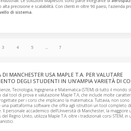
industriali. Le soluzioni Maplesoft sono parte integrante di
aerospaz
o alta precisione e scalabilità. Con clienti in oltre 90 paesi, l'azienda
vello di sistema
.
3
4
5
...
7
À DI MANCHESTER USA MAPLE T.A. PER VALUTARE
ENTO DEGLI STUDENTI IN UN’AMPIA VARIETÀ DI CO
ienze, Tecnologia, Ingegneria e Matematica (STEM) di tutto il mondo 
 dal tool di prova e valutazione Maple T.A, che include molte caratter
ogettate per i corsi che implicano la matematica. Tuttavia, non sono s
 una piattaforma software che offra agli istruttori un tool completo d
e. Il personale accademico dell’Università di Manchester, la maggiore u
el Regno Unito, utilizza Maple T.A. oltre i tradizionali corsi STEM, in 
nistici.