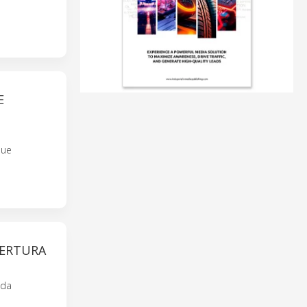
E
due
PERTURA
nda