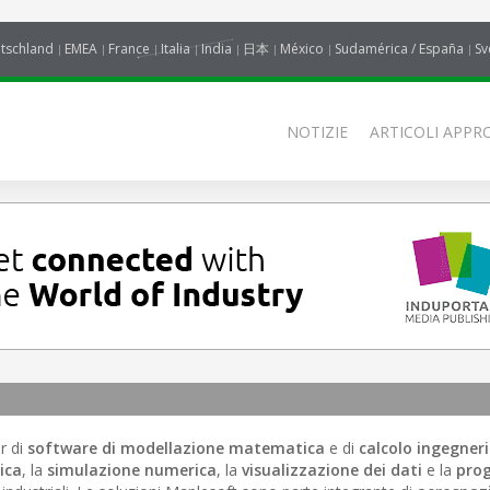
tschland
EMEA
France
Italia
India
日本
México
Sudamérica / España
Sv
NOTIZIE
ARTICOLI APPRO
r di
software di modellazione matematica
e di
calcolo ingegneri
ica
, la
simulazione numerica
, la
visualizzazione dei dati
e la
pro