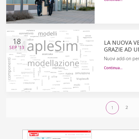
18
LA NUOVA VE
SEP
'13
GRAZIE AD U
Nuovi add-on per 
Continua…
2
1