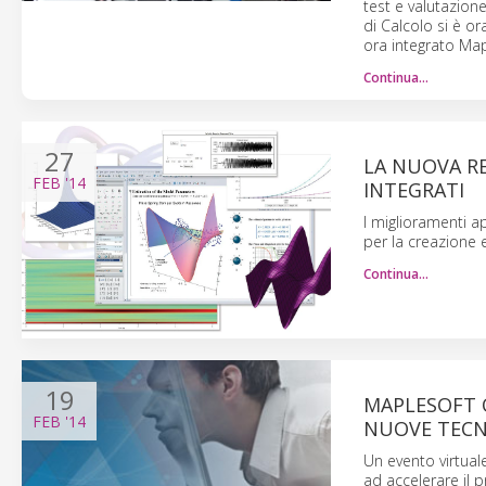
test e valutazion
di Calcolo si è or
ora integrato Map
Continua…
27
LA NUOVA RE
FEB
'14
INTEGRATI
I miglioramenti a
per la creazione e
Continua…
19
MAPLESOFT 
FEB
'14
NUOVE TECN
Un evento virtuale
ad accelerare il 