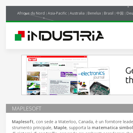
Afrique du Nord
Asia-Pacific
Australia
Benelux
Brasil
中国
Deu
MAPLESOFT
Maplesoft
, con sede a Waterloo, Canada, è un fornitore leade
strumento principale,
Maple
, supporta la
matematica simbol