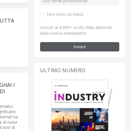
Non sono un robot.
RUTTA
Unisciti ai 4.300+ iscritti della abbonati
della nostra eNewsletter
Inviare
ULTIMO NUMERO
GHAI I
DI
tematici
gnificano
nternet ha
a di nuovi
l tool di