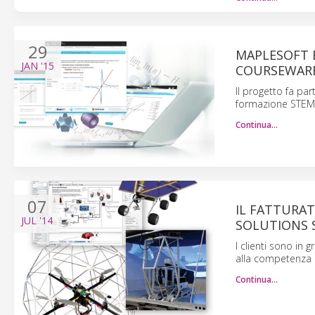
29
MAPLESOFT 
JAN
'15
COURSEWARE
Il progetto fa par
formazione STEM
Continua…
07
IL FATTURAT
JUL
'14
SOLUTIONS S
I clienti sono in 
alla competenza 
Continua…