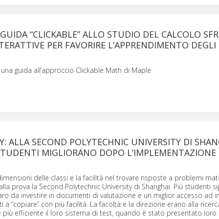
GUIDA “CLICKABLE” ALLO STUDIO DEL CALCOLO SF
TERATTIVE PER FAVORIRE L’APPRENDIMENTO DEGLI
una guida all’approccio Clickable Math di Maple
Y: ALLA SECOND POLYTECHNIC UNIVERSITY DI SHAN
 STUDENTI MIGLIORANO DOPO L’IMPLEMENTAZIONE 
imensioni delle classi e la facilità nel trovare risposte a problemi ma
lla prova la Second Polytechnic University di Shanghai. Più studenti si
o da investire in documenti di valutazione e un miglior accesso ad i
ti a “copiare” con più facilità. La facoltà e la direzione erano alla ricerc
iù efficiente il loro sistema di test, quando è stato presentato loro i