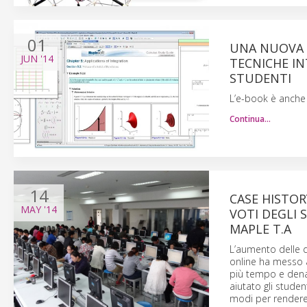
01
UNA NUOVA 
JUN
'14
TECNICHE IN
STUDENTI
L’e-book è anche 
Continua…
14
CASE HISTOR
MAY
'14
VOTI DEGLI
MAPLE T.A
L’aumento delle d
online ha messo a
più tempo e denar
aiutato gli studen
modi per rendere p