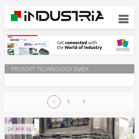
PROSOFT TECHNOLOGY EMEA
2
3
1
24
APR
'15