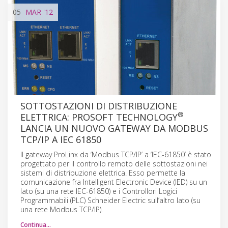
05
MAR
'12
SOTTOSTAZIONI DI DISTRIBUZIONE
®
ELETTRICA: PROSOFT TECHNOLOGY
LANCIA UN NUOVO GATEWAY DA MODBUS
TCP/IP A IEC 61850
Il gateway ProLinx da ‘Modbus TCP/IP’ a ‘IEC-61850’ è stato
progettato per il controllo remoto delle sottostazioni nei
sistemi di distribuzione elettrica. Esso permette la
comunicazione fra Intelligent Electronic Device (IED) su un
lato (su una rete IEC-61850) e i Controllori Logici
Programmabili (PLC) Schneider Electric sull’altro lato (su
una rete Modbus TCP/IP).
Continua…