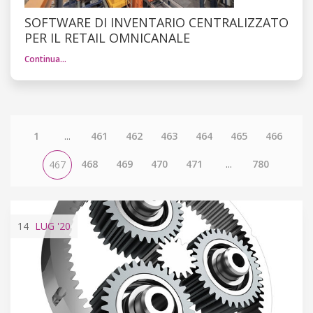
SOFTWARE DI INVENTARIO CENTRALIZZATO
PER IL RETAIL OMNICANALE
Continua…
1
...
461
462
463
464
465
466
468
469
470
471
...
780
467
14
LUG
'20