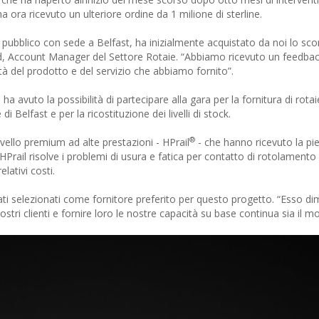
ha ora ricevuto un ulteriore ordine da 1 milione di sterline.
rto pubblico con sede a Belfast, ha inizialmente acquistato da noi lo sc
rd, Account Manager del Settore Rotaie. “Abbiamo ricevuto un feedba
tà del prodotto e del servizio che abbiamo fornito”.
ha avuto la possibilità di partecipare alla gara per la fornitura di rotai
di Belfast e per la ricostituzione dei livelli di stock.
®
livello premium ad alte prestazioni - HPrail
- che hanno ricevuto la pi
Prail risolve i problemi di usura e fatica per contatto di rotolamento d
elativi costi.
tati selezionati come fornitore preferito per questo progetto. “Esso d
ostri clienti e fornire loro le nostre capacità su base continua sia il 