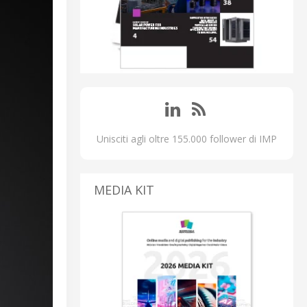
Unisciti agli oltre 155.000 follower di IMP
MEDIA KIT