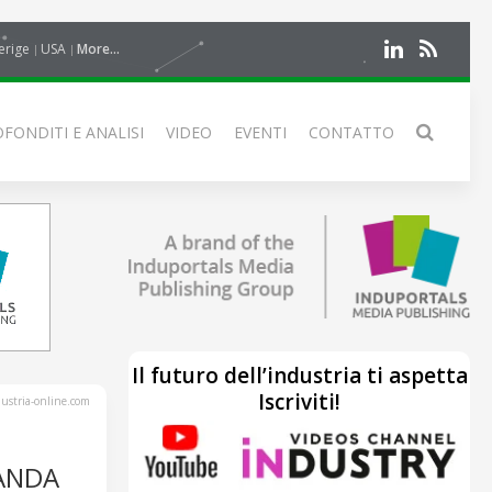
erige
USA
More...
FONDITI E ANALISI
VIDEO
EVENTI
CONTATTO
Il futuro dell’industria ti aspetta
Iscriviti!
stria-online.com
LANDA