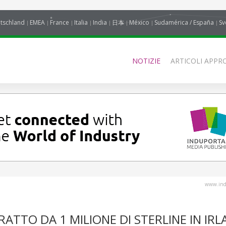
tschland
EMEA
France
Italia
India
日本
México
Sudamérica / España
Sv
NOTIZIE
ARTICOLI APPRO
www.indu
ATTO DA 1 MILIONE DI STERLINE IN IR