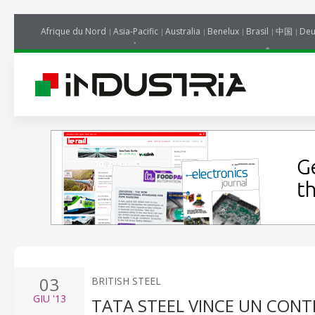
Afrique du Nord
Asia-Pacific
Australia
Benelux
Brasil
中国
Deu
03
BRITISH STEEL
GIU
'13
TATA STEEL VINCE UN CONTR