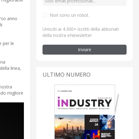
Non sono un robot.
orso anno
ck
Unisciti ai 4.300+ iscritti della abbonati
della nostra eNewsletter
e per le
Inviare
ena
ella linea,
ULTIMO NUMERO
imostra
modo migliore