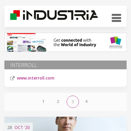
INTERROLL
www.interroll.com
1
2
4
3
28
OCT
'20