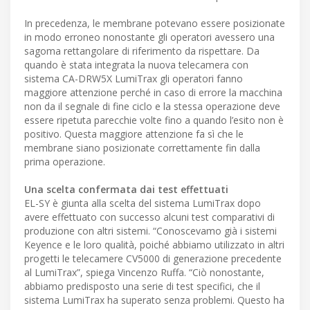
In precedenza, le membrane potevano essere posizionate
in modo erroneo nonostante gli operatori avessero una
sagoma rettangolare di riferimento da rispettare. Da
quando è stata integrata la nuova telecamera con
sistema CA-DRW5X LumiTrax gli operatori fanno
maggiore attenzione perché in caso di errore la macchina
non da il segnale di fine ciclo e la stessa operazione deve
essere ripetuta parecchie volte fino a quando l’esito non è
positivo. Questa maggiore attenzione fa sì che le
membrane siano posizionate correttamente fin dalla
prima operazione.
Una scelta confermata dai test effettuati
EL-SY è giunta alla scelta del sistema LumiTrax dopo
avere effettuato con successo alcuni test comparativi di
produzione con altri sistemi. “Conoscevamo già i sistemi
Keyence e le loro qualità, poiché abbiamo utilizzato in altri
progetti le telecamere CV5000 di generazione precedente
al LumiTrax”, spiega Vincenzo Ruffa. “Ciò nonostante,
abbiamo predisposto una serie di test specifici, che il
sistema LumiTrax ha superato senza problemi. Questo ha