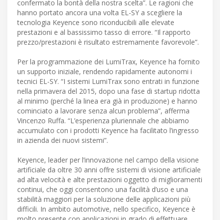
confermato la bontà della nostra scelta”. Le ragioni che
hanno portato ancora una volta EL-SY a scegliere la
tecnologia Keyence sono riconducibili alle elevate
prestazioni e al bassissimo tasso di errore. “Il rapporto
prezzo/prestazioni è risultato estremamente favorevole”.
Per la programmazione dei LumiTrax, Keyence ha fornito
un supporto iniziale, rendendo rapidamente autonomi i
tecnici EL-SY. “I sistemi LumiTrax sono entrati in funzione
nella primavera del 2015, dopo una fase di startup ridotta
al minimo (perché la linea era già in produzione) e hanno
cominciato a lavorare senza alcun problema”, afferma
Vincenzo Ruffa. “L’esperienza pluriennale che abbiamo
accumulato con i prodotti Keyence ha facilitato l’ingresso
in azienda dei nuovi sistemi”.
Keyence, leader per l’innovazione nel campo della visione
artificiale da oltre 30 anni offre sistemi di visione artificiale
ad alta velocità e alte prestazioni oggetto di miglioramenti
continui, che oggi consentono una facilità d’uso e una
stabilità maggiori per la soluzione delle applicazioni più
difficili. In ambito automotive, nello specifico, Keyence è
molto presente con applicazioni in grado di effettuare