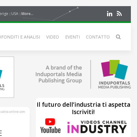
erige
USA
More...
FONDITI E ANALISI
VIDEO
EVENTI
CONTATTO
Il futuro dell’industria ti aspetta
Iscriviti!
stria-online.com
E