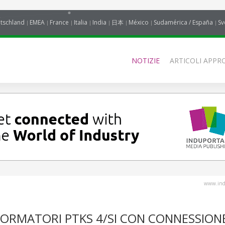
tschland
EMEA
France
Italia
India
日本
México
Sudamérica / España
Sv
NOTIZIE
ARTICOLI APPRO
www.indu
FORMATORI PTKS 4/SI CON CONNESSION