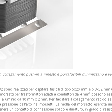
con collegamento push-in a innesto e portafusibili minimizzano e ve
 sono realizzati per ospitare fusibili di tipo 5x20 mm e 6,3x32 mm ut
e. I morsetti per trasformatori adatti a conduttori da 4 mm² possono e
n alluminio da 10 mm x 2 mm. Per facilitare il collegamento rapido s
i a pressione dall'alto nei morsetti .La molla del morsetto esercita u
enere un contatto di connessione solido e duraturo, in grado di resis