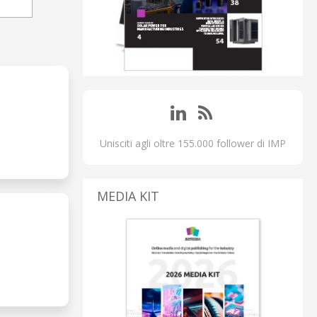
Unisciti agli oltre 155.000 follower di IMP
MEDIA KIT