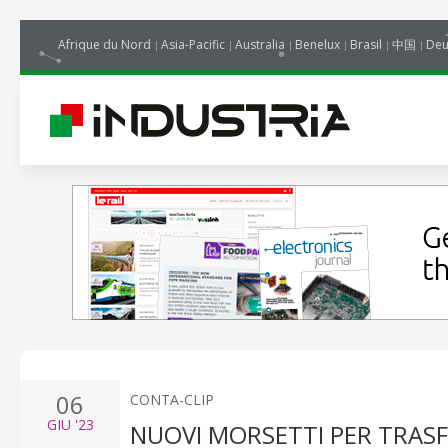
Afrique du Nord
Asia-Pacific
Australia
Benelux
Brasil
中国
Deu
06
CONTA-CLIP
GIU
'23
NUOVI MORSETTI PER TRAS