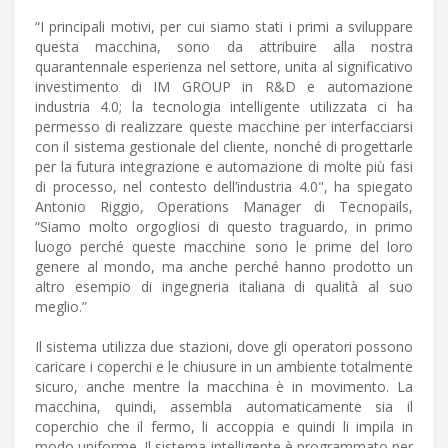
“I principali motivi, per cui siamo stati i primi a sviluppare
questa macchina, sono da attribuire alla nostra
quarantennale esperienza nel settore, unita al significativo
investimento di IM GROUP in R&D e automazione
industria 4.0; la tecnologia intelligente utilizzata ci ha
permesso di realizzare queste macchine per interfacciarsi
con il sistema gestionale del cliente, nonché di progettarle
per la futura integrazione e automazione di molte più fasi
di processo, nel contesto dell’industria 4.0", ha spiegato
Antonio Riggio, Operations Manager di Tecnopails,
“Siamo molto orgogliosi di questo traguardo, in primo
luogo perché queste macchine sono le prime del loro
genere al mondo, ma anche perché hanno prodotto un
altro esempio di ingegneria italiana di qualità al suo
meglio.”
Il sistema utilizza due stazioni, dove gli operatori possono
caricare i coperchi e le chiusure in un ambiente totalmente
sicuro, anche mentre la macchina è in movimento. La
macchina, quindi, assembla automaticamente sia il
coperchio che il fermo, li accoppia e quindi li impila in
modo uniforme. Il sistema intelligente è programmato per