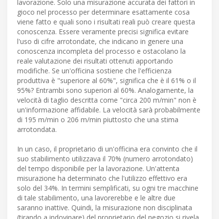
lavorazione. Solo una misurazione accurata dei fattori in
gioco nel processo per determinare esattamente cosa
viene fatto e quali sono i risultati reali può creare questa
conoscenza. Essere veramente precisi significa evitare
l'uso di cifre arrotondate, che indicano in genere una
conoscenza incompleta del processo e ostacolano la
reale valutazione dei risultati ottenuti apportando
modifiche. Se un'officina sostiene che l'efficienza
produttiva è "superiore al 60%", significa che è il 61% o il
95%? Entrambi sono superiori al 60%. Analogamente, la
velocità di taglio descritta come "circa 200 m/min" non è
un'informazione affidabile. La velocità sarà probabilmente
di 195 m/min o 206 m/min piuttosto che una stima
arrotondata.
In un caso, il proprietario di un'officina era convinto che il
suo stabilimento utilizzava il 70% (numero arrotondato)
del tempo disponibile per la lavorazione. Un'attenta
misurazione ha determinato che l'utilizzo effettivo era
solo del 34%. In termini semplificati, su ogni tre macchine
di tale stabilimento, una lavorerebbe e le altre due
saranno inattive. Quindi, la misurazione non disciplinata
(tirando a indovinare) del proprietario del negozio si rivela