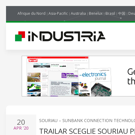
Afrique du Nord
Asia-Pacific
Australia
Benelux
Brasil
中国
Deu
20
SOURIAU – SUNBANK CONNECTION TECHNOL
APR
'20
TRAILAR SCEGLIE SOURIAU 