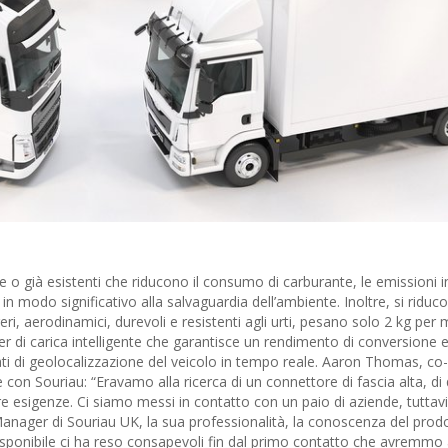
ove o già esistenti che riducono il consumo di carburante, le emissioni i
n modo significativo alla salvaguardia dell’ambiente. Inoltre, si riducon
geri, aerodinamici, durevoli e resistenti agli urti, pesano solo 2 kg pe
r di carica intelligente che garantisce un rendimento di conversione 
 dati di geolocalizzazione del veicolo in tempo reale. Aaron Thomas, c
 con Souriau: “Eravamo alla ricerca di un connettore di fascia alta, di 
re esigenze. Ci siamo messi in contatto con un paio di aziende, tutta
ager di Souriau UK, la sua professionalità, la conoscenza del prod
isponibile ci ha reso consapevoli fin dal primo contatto che avremmo