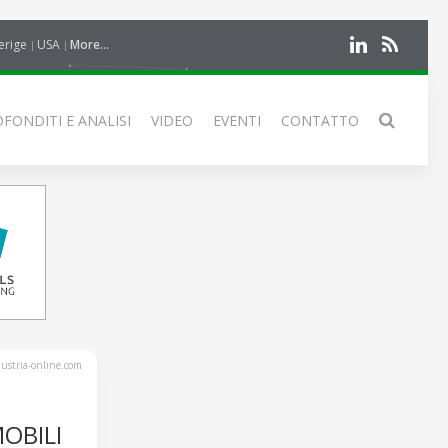
erige
USA
More...
FONDITI E ANALISI
VIDEO
EVENTI
CONTATTO
stria-online.com
OBILI