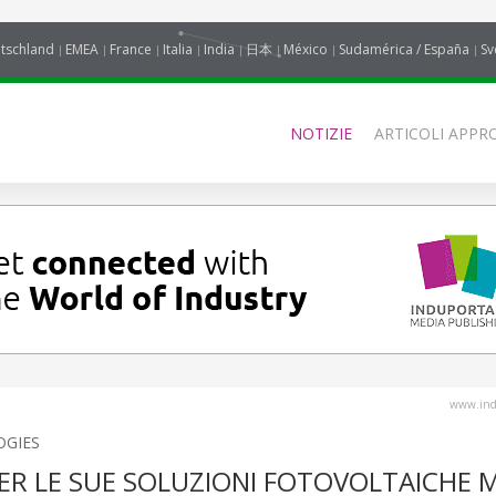
tschland
EMEA
France
Italia
India
日本
México
Sudamérica / España
Sv
NOTIZIE
ARTICOLI APPRO
www.indu
OGIES
PER LE SUE SOLUZIONI FOTOVOLTAICHE M