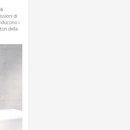
li
ssioni di
riducono i
tori della