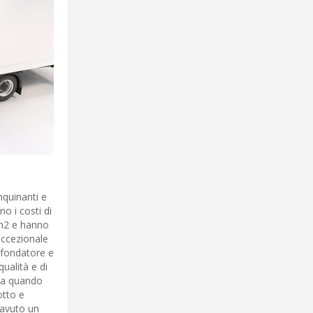
nquinanti e
o i costi di
r m2 e hanno
eccezionale
o-fondatore e
qualità e di
via quando
otto e
 avuto un