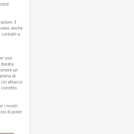
ostre
azioni. Il
vevano anche
e contatti a
per uso
 durata.
ntenere un
gamma di
. Un attacco
 corretto
 i nostri
osi di poter