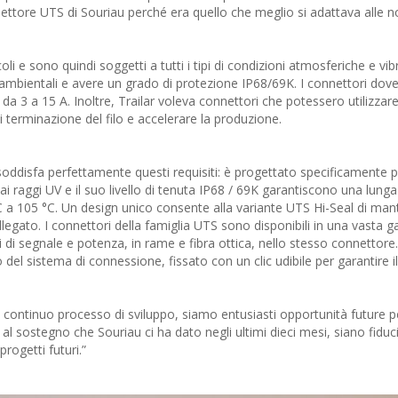
ettore UTS di Souriau perché era quello che meglio si adattava alle n
coli e sono quindi soggetti a tutti i tipi di condizioni atmosferiche e vibr
 ambientali e avere un grado di protezione IP68/69K. I connettori do
, da 3 a 15 A. Inoltre, Trailar voleva connettori che potessero utilizzar
terminazione del filo e accelerare la produzione.
 soddisfa perfettamente questi requisiti: è progettato specificamente 
ai raggi UV e il suo livello di tenuta IP68 / 69K garantiscono una lunga
°C a 105 °C. Un design unico consente alla variante UTS Hi-Seal di ma
egato. I connettori della famiglia UTS sono disponibili in una vasta 
i di segnale e potenza, in rame e fibra ottica, nello stesso connettore
el sistema di connessione, fissato con un clic udibile per garantire il
ntinuo processo di sviluppo, siamo entusiasti opportunità future per
 al sostegno che Souriau ci ha dato negli ultimi dieci mesi, siano fiduci
ogetti futuri.”