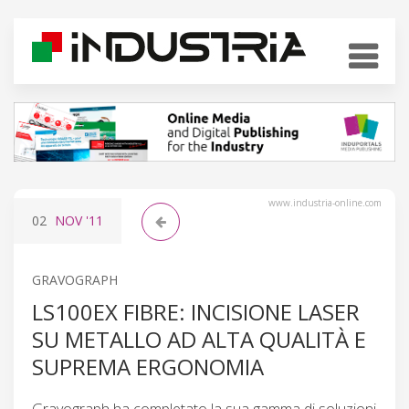
www.industria-online.com
02
NOV
'11
GRAVOGRAPH
LS100EX FIBRE: INCISIONE LASER
SU METALLO AD ALTA QUALITÀ E
SUPREMA ERGONOMIA
Gravograph ha completato la sua gamma di soluzioni