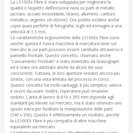
La LS100Ex Fibre è stata sviluppata per migliorare la
qualità e l’aspetto dell’incisione nera su parti di metallo
(acciaio, acciaio inossidabile, titanio, alluminio, carburo
metallico, argento od ottone). Ora potete incidere anche
copie quasi perfette di fotografie, loghi ed immagini a una
velocità di 1,5 m/s.
Le caratteristiche ergonomiche della LS100Ex Fibre sono
uniche: questa è l’unica macchina di marcatura laser sul
mercato le cui parti possono essere cambiate attraverso il
pannello frontale. Questo concetto, chiamato anche
“Caricamento Frontale” è stato inventato da Gravograph
ed è stato ora adottato anche da alcuni dei suoi
concorrenti. Tuttavia, le loro aperture restano ancora più
strette, con una vista limitata del processo in corso.
Questo concetto ha molti vantaggi: è più semplice, veloce
e sicuro da usare. Inoltre, l’operatore può rimanere
seduto. L’area di lavoro di 610 x 305 mm risponde agli
standard più elevati sul mercato, ma è stato ottenuto uno
spazio extra per facilitare la manipolazione delle parti
(740 x 330). Questo è effettivamente un risultato, perché
la LS100EX Fibre è più compatta di altre macchine
equivalenti sul mercato.
Le informazioni sul processo attualmente in corso sono