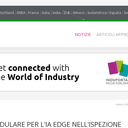
tschland
EMEA
France
Italia
India
日本
México
Sudamérica / España
Sv
NOTIZIE
ARTICOLI APPRO
www.indu
ULARE PER L'IA EDGE NELL'ISPEZIONE