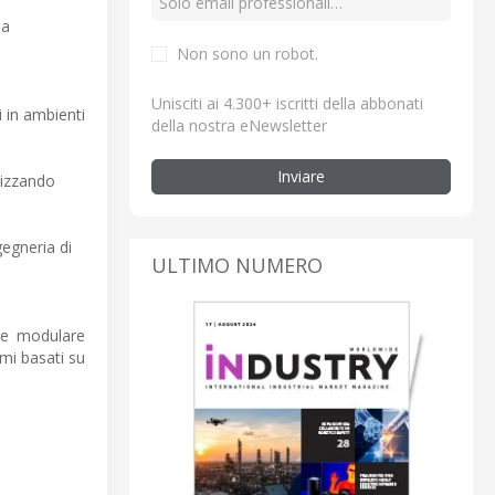
na
Non sono un robot.
Unisciti ai 4.300+ iscritti della abbonati
i in ambienti
della nostra eNewsletter
Inviare
lizzando
gegneria di
ULTIMO NUMERO
re modulare
emi basati su