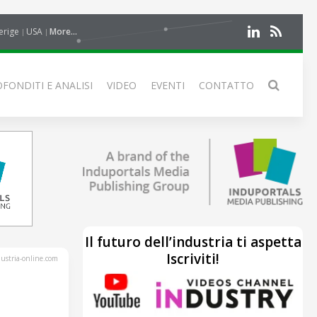
erige
USA
More...
FONDITI E ANALISI
VIDEO
EVENTI
CONTATTO
Il futuro dell’industria ti aspetta
Iscriviti!
stria-online.com