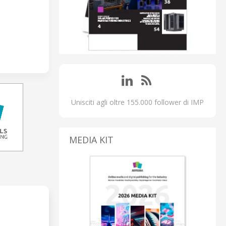
Unisciti agli oltre 155.000 follower di IMP
MEDIA KIT