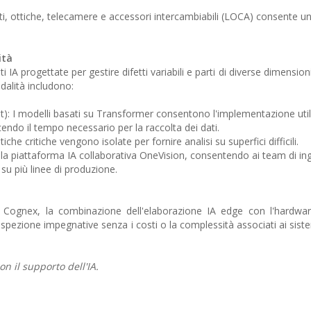
i, ottiche, telecamere e accessori intercambiabili (LOCA) consente u
ità
i IA progettate per gestire difetti variabili e parti di diverse dimension
dalità includono:
t): I modelli basati su Transformer consentono l'implementazione uti
ndo il tempo necessario per la raccolta dei dati.
iche critiche vengono isolate per fornire analisi su superfici difficili.
n la piattaforma IA collaborativa OneVision, consentendo ai team di in
 su più linee di produzione.
Cognex, la combinazione dell'elaborazione IA edge con l'hardwa
i ispezione impegnative senza i costi o la complessità associati ai sist
on il supporto dell'IA.