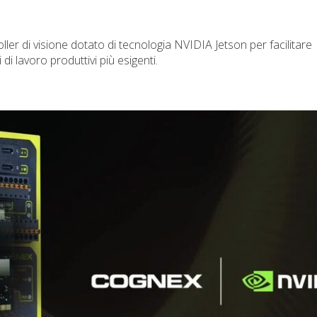
er di visione dotato di tecnologia NVIDIA Jetson per facilitare
 di lavoro produttivi più esigenti.