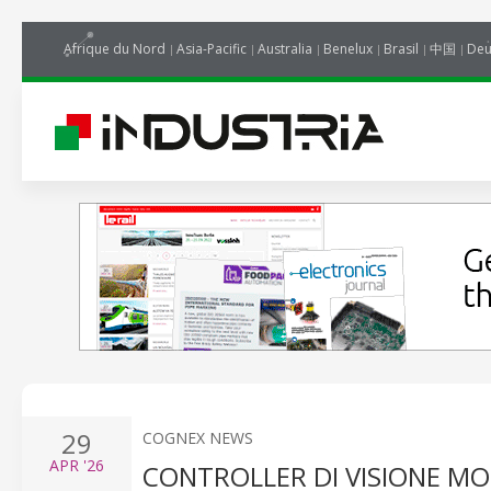
Afrique du Nord
Asia-Pacific
Australia
Benelux
Brasil
中国
Deu
29
COGNEX NEWS
APR
'26
CONTROLLER DI VISIONE MOD