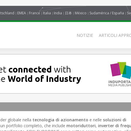
tschland
EMEA
France
Italia
India
日本
México
Sudamérica / España
Sv
NOTIZIE
ARTICOLI APPRO
ader globale nella
tecnologia di azionamento
e nelle
soluzioni di
e un portfolio completo, che include
motoriduttori
,
inverter di fre