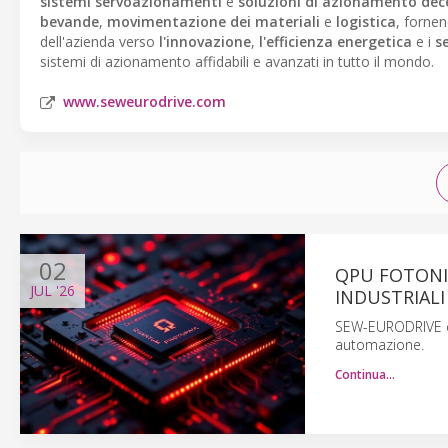
sistemi servoazionamenti
e
soluzioni di azionamento dec
bevande
,
movimentazione dei materiali
e
logistica
, forne
dell'azienda verso
l'innovazione
,
l'efficienza energetica
e i
se
sistemi di azionamento affidabili e avanzati in tutto il mondo.
www.seweurodrive.com
02
QPU FOTONIC
JUL
'26
INDUSTRIALI
SEW-EURODRIVE e 
automazione.
Continua…