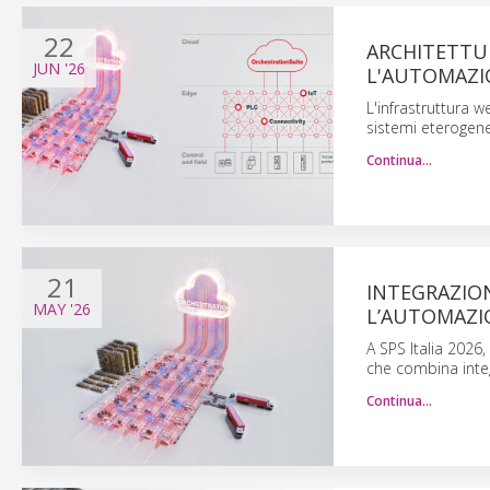
22
ARCHITETTU
JUN
'26
L'AUTOMAZI
L'infrastruttura 
sistemi eterogenei
Continua…
21
INTEGRAZIO
MAY
'26
L’AUTOMAZI
A SPS Italia 202
che combina integ
Continua…