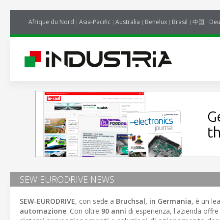
Afrique du Nord
Asia-Pacific
Australia
Benelux
Brasil
中国
Deu
SEW EURODRIVE NEWS
SEW-EURODRIVE
, con sede a
Bruchsal, in Germania
, è un le
automazione
. Con oltre
90 anni
di esperienza, l'azienda offr