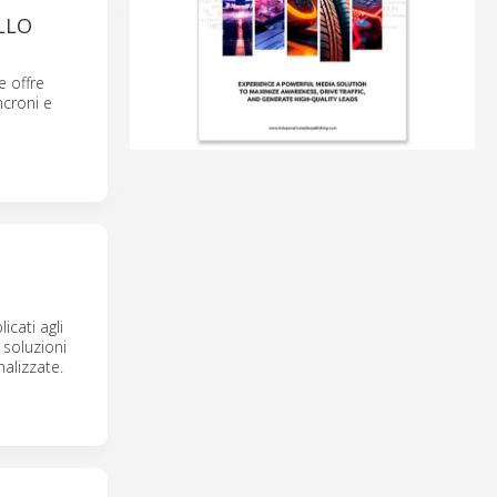
LLO
 offre
ncroni e
cati agli
 soluzioni
nalizzate.