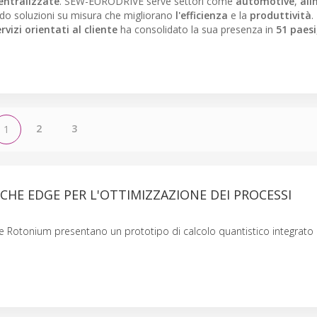
entralizzate
. SEW-EURODRIVE serve settori come
automotive
,
ali
ndo soluzioni su misura che migliorano
l'efficienza
e la
produttività
.
rvizi orientati al cliente
ha consolidato la sua presenza in
51 paesi
2
3
1
HE EDGE PER L'OTTIMIZZAZIONE DEI PROCESSI
Rotonium presentano un prototipo di calcolo quantistico integrato i