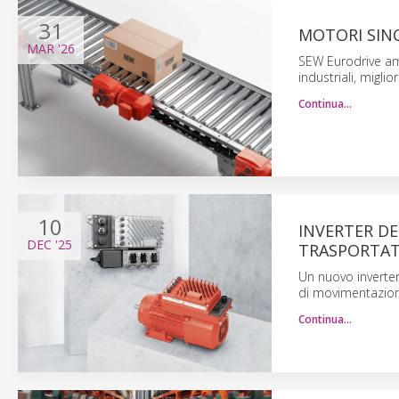
31
MOTORI SINC
MAR
'26
SEW Eurodrive amp
industriali, migli
Continua…
10
INVERTER DE
DEC
'25
TRASPORTAT
Un nuovo inverter
di movimentazione
Continua…