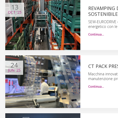
13
REVAMPING D
OCT
'25
SOSTENIBILE
SEW-EURODRIVE e C
energetico con le
Continua…
24
CT PACK PRE
JUN
'25
Macchina innovat
manutenzione pre
Continua…