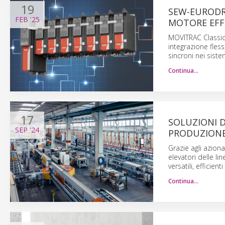
19
SEW-EURODR
FEB
'25
MOTORE EFF
MOVITRAC Classic
integrazione fless
sincroni nei sist
Continua…
17
SOLUZIONI D
SEP
'24
PRODUZIONE
Grazie agli azion
elevatori delle l
versatili, efficien
Continua…