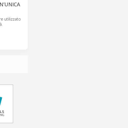
UN’UNICA
e utilizzato
à.