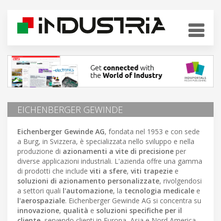
EICHENBERGER GEWINDE
Eichenberger Gewinde AG
, fondata nel 1953 e con sede
a Burg, in Svizzera, è specializzata nello sviluppo e nella
produzione di
azionamenti a vite di precisione
per
diverse applicazioni industriali. L'azienda offre una gamma
di prodotti che include
viti a sfere
,
viti trapezie
e
soluzioni di azionamento personalizzate
, rivolgendosi
a settori quali
l'automazione
, la
tecnologia medicale
e
l'aerospaziale
. Eichenberger Gewinde AG si concentra su
innovazione
,
qualità
e
soluzioni specifiche per il
cliente
, servendo clienti in Europa, Asia e Nord America.