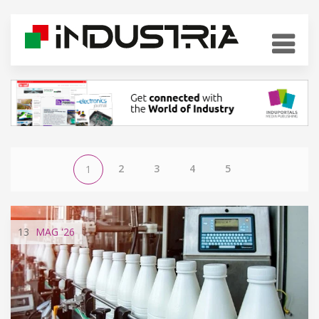
2
3
4
5
1
13
MAG
'26