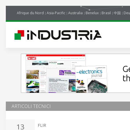
Afrique du Nord
Asia-Pacific
Australia
Benelux
Brasil
中国
Deu
ARTICOLI TECNICI
13
FLIR