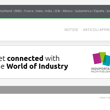
tschland
EMEA
France
Italia
India
日本
México
Sudamérica / España
Sv
NOTIZIE
ARTICOLI APPRO
www.indu