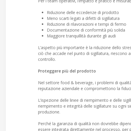
Per i team operativi, l’impatto è pratico e misurab
Riduzione delle eccedenze di prodotto
Meno scarti legati a difetti di sigillatura
Riduzione di rilavorazioni e tempi di fermo
Documentazione di conformità più solida
Maggiore tranquillità durante gli audi
L’aspetto più importante è la riduzione dello str
ciò che accade nel punto di sigillatura, riescono 
controllo.
Proteggere più del prodotto
Nel settore food & beverage, i problemi di qualit
reputazione aziendale e compromettono la fiduci
L’ispezione delle linee di riempimento e delle sigil
riempimento e integrità delle sigillature su ogni 
produzione.
Perché la garanzia di qualità non dovrebbe dipende
essere integrata direttamente nel processo, per pr