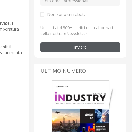
Non sono un robot.
vate, i
Unisciti ai 4.300+ iscritti della abbonati
emperatura
della nostra eNewsletter
nti: il
Inviare
zza aumenta.
ULTIMO NUMERO