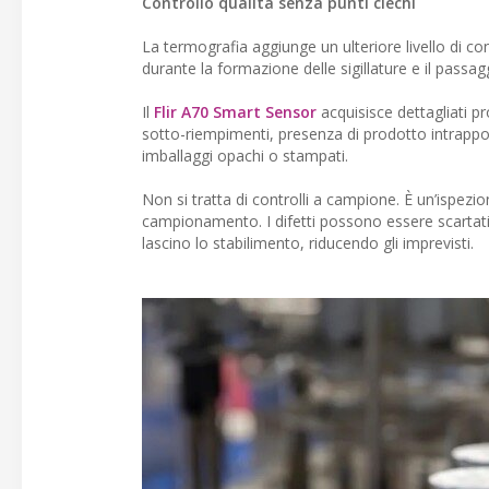
Controllo qualità senza punti ciechi
La termografia aggiunge un ulteriore livello di cont
durante la formazione delle sigillature e il passagg
Il
Flir A70 Smart Sensor
acquisisce dettagliati pr
sotto-riempimenti, presenza di prodotto intrappolat
imballaggi opachi o stampati.
Non si tratta di controlli a campione. È un’ispezi
campionamento. I difetti possono essere scartat
lascino lo stabilimento, riducendo gli imprevisti.