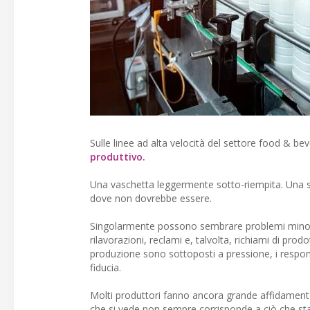
Sulle linee ad alta velocità del settore food & bev
produttivo.
Una vaschetta leggermente sotto-riempita. Una s
dove non dovrebbe essere.
Singolarmente possono sembrare problemi minori. M
rilavorazioni, reclami e, talvolta, richiami di pr
produzione sono sottoposti a pressione, i respon
fiducia.
Molti produttori fanno ancora grande affidamento s
che si vede non sempre corrisponde a ciò che s