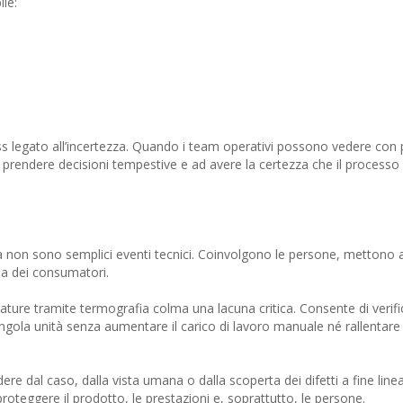
ile:
ess legato all’incertezza. Quando i team operativi possono vedere con 
a prendere decisioni tempestive e ad avere la certezza che il processo
à non sono semplici eventi tecnici. Coinvolgono le persone, mettono a 
a dei consumatori.
lature tramite termografia colma una lacuna critica. Consente di verifica
singola unità senza aumentare il carico di lavoro manuale né rallentare 
re dal caso, dalla vista umana o dalla scoperta dei difetti a fine lin
oteggere il prodotto, le prestazioni e, soprattutto, le persone.