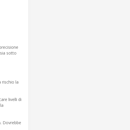
precisione
 sia sotto
rischio la
re livelli di
la
ea. Dovrebbe