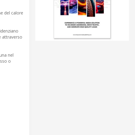
ne del calore
videnziano
e attraverso
cuna nel
esso o