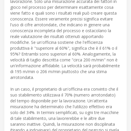
lavorazione. Solo una misurazione accurata dei fattori in
gioco nel processo per determinare esattamente cosa
viene fatto e quali sono i risultati reali può creare questa
conoscenza. Essere veramente precisi significa evitare
l'uso di cifre arrotondate, che indicano in genere una
conoscenza incompleta del processo e ostacolano la
reale valutazione dei risultati ottenuti apportando
modifiche. Se un'officina sostiene che l'efficienza
produttiva è "superiore al 60%", significa che è il 61% o il
95%? Entrambi sono superiori al 60%. Analogamente, la
velocità di taglio descritta come "circa 200 m/min" non è
un'informazione affidabile. La velocità sarà probabilmente
di 195 m/min o 206 m/min piuttosto che una stima
arrotondata.
In un caso, il proprietario di un'officina era convinto che il
suo stabilimento utilizzava il 70% (numero arrotondato)
del tempo disponibile per la lavorazione. Un'attenta
misurazione ha determinato che l'utilizzo effettivo era
solo del 34%. In termini semplificati, su ogni tre macchine
di tale stabilimento, una lavorerebbe e le altre due
saranno inattive. Quindi, la misurazione non disciplinata
(tirando a indovinare) del proprietario del negozio si rivela