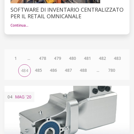
SOFTWARE DI INVENTARIO CENTRALIZZATO
PER IL RETAIL OMNICANALE
Continua…
1
...
478
479
480
481
482
483
485
486
487
488
...
780
484
04
MAG
'20