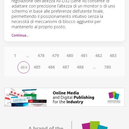
regolazione dell'altezza AV-D32 (Serie W) consente di
adattare con precisione l’altezza di un monitor o di uno
schermo in base alle preferenze dell’utente finale,
permettendo il posizionamento intuitivo senza la
necessità di meccanismi di blocco aggiuntivi per
mantenerlo al proprio posto.
Continua…
1
...
478
479
480
481
482
483
485
486
487
488
...
780
484