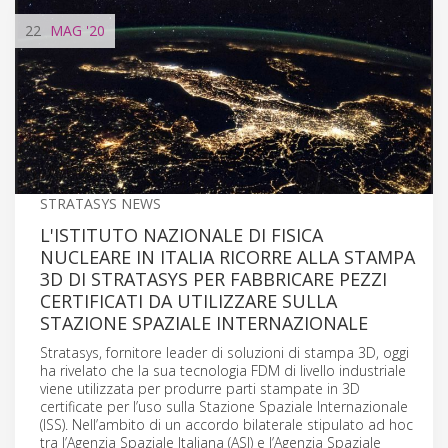
22
MAG
'20
STRATASYS NEWS
L'ISTITUTO NAZIONALE DI FISICA
NUCLEARE IN ITALIA RICORRE ALLA STAMPA
3D DI STRATASYS PER FABBRICARE PEZZI
CERTIFICATI DA UTILIZZARE SULLA
STAZIONE SPAZIALE INTERNAZIONALE
Stratasys, fornitore leader di soluzioni di stampa 3D, oggi
ha rivelato che la sua tecnologia FDM di livello industriale
viene utilizzata per produrre parti stampate in 3D
certificate per l’uso sulla Stazione Spaziale Internazionale
(ISS). Nell’ambito di un accordo bilaterale stipulato ad hoc
tra l’Agenzia Spaziale Italiana (ASI) e l’Agenzia Spaziale