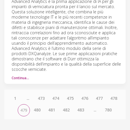
Advanced Analytics è la prima applicazione di IA per gli
impianti di verniciatura pronta per il lancio sul mercato.
Questa soluzione intelligente, che combina le più
moderne tecnologie IT e le più recenti competenze in
materia di ingegneria meccanica, identifica le cause dei
difetti e stabilisce piani di manutenzione ottimali. Inoltre,
rintraccia correlazioni fino ad ora sconosciute e applica
tali conoscenze per adattare l’algoritmo all’impianto
usando il principio dell’apprendimento automatico.
Advanced Analytics è l’ultimo modulo della serie di
prodotti DXQanalyze. Le sue prime applicazioni pratiche
dimostrano che il software di Dürr ottimizza la
disponibilità dell’impianto e la qualità della superficie delle
scocche verniciate.
Continua…
1
...
473
474
475
476
477
478
480
481
482
483
...
780
479