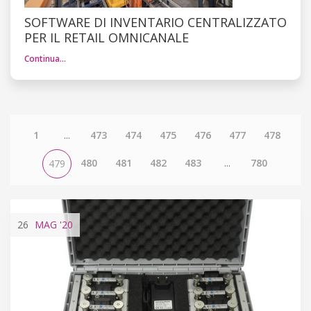
SOFTWARE DI INVENTARIO CENTRALIZZATO
PER IL RETAIL OMNICANALE
Continua…
1
...
473
474
475
476
477
478
480
481
482
483
...
780
479
26
MAG
'20