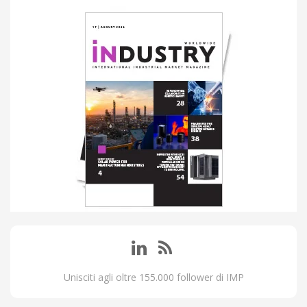
Unisciti agli oltre 155.000 follower di IMP