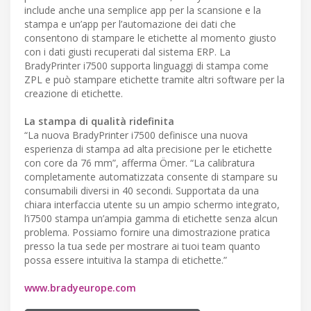
include anche una semplice app per la scansione e la
stampa e un’app per l’automazione dei dati che
consentono di stampare le etichette al momento giusto
con i dati giusti recuperati dal sistema ERP. La
BradyPrinter i7500 supporta linguaggi di stampa come
ZPL e può stampare etichette tramite altri software per la
creazione di etichette.
La stampa di qualità ridefinita
“La nuova BradyPrinter i7500 definisce una nuova
esperienza di stampa ad alta precisione per le etichette
con core da 76 mm”, afferma Ömer. “La calibratura
completamente automatizzata consente di stampare su
consumabili diversi in 40 secondi. Supportata da una
chiara interfaccia utente su un ampio schermo integrato,
l’i7500 stampa un’ampia gamma di etichette senza alcun
problema. Possiamo fornire una dimostrazione pratica
presso la tua sede per mostrare ai tuoi team quanto
possa essere intuitiva la stampa di etichette.”
www.bradyeurope.com