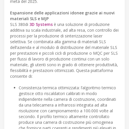
metà del 2025.
Espansione delle applicazioni idonee grazie ai nuovi
materiali SLS e MJP
SLS 380di
3D Systems
è una soluzione di produzione
additiva su scala industriale, ad alta resa, con controllo dei
processi per la produzione di sinterizzazione laser
selettiva. Se combinata alla gamma di materiali SLS
dell’azienda e al modulo di distribuzione del materiale SLS
per prestazioni e piccoli cicli di produzione o MQC per SLS
per flussi di lavoro di produzione continui con un solo
materiale, gli utenti sono in grado di ottenere produttività,
flessibilità e prestazioni ottimizzati. Questa piattaforma
consente di:
Consistenza termica ottimizzata: l’algoritmo termico
gestisce otto riscaldatori calibrati in modo
indipendente nella camera di costruzione, coordinati
da una telecamera a infrarossi integrata ad alta
risoluzione con campionamento a 100.000 volte al
secondo. Il profilo termico altamente controllato
produce una camera di costruzione più omogenea
che fornisce parti coerenti e rendimenti più elevati in