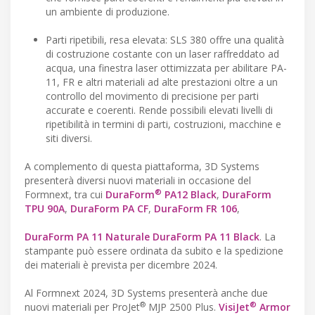
un ambiente di produzione.
Parti ripetibili, resa elevata: SLS 380 offre una qualità
di costruzione costante con un laser raffreddato ad
acqua, una finestra laser ottimizzata per abilitare PA-
11, FR e altri materiali ad alte prestazioni oltre a un
controllo del movimento di precisione per parti
accurate e coerenti. Rende possibili elevati livelli di
ripetibilità in termini di parti, costruzioni, macchine e
siti diversi.
A complemento di questa piattaforma, 3D Systems
presenterà diversi nuovi materiali in occasione del
®
Formnext, tra cui
DuraForm
PA12 Black
,
DuraForm
TPU 90A
,
DuraForm PA CF
,
DuraForm FR 106
,
DuraForm PA 11 Naturale
DuraForm PA 11 Black
. La
stampante può essere ordinata da subito e la spedizione
dei materiali è prevista per dicembre 2024.
Al Formnext 2024, 3D Systems presenterà anche due
®
®
nuovi materiali per ProJet
MJP 2500 Plus.
VisiJet
Armor