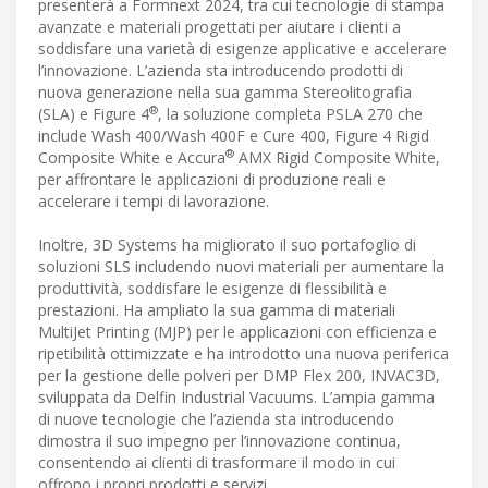
presenterà a Formnext 2024, tra cui tecnologie di stampa
avanzate e materiali progettati per aiutare i clienti a
soddisfare una varietà di esigenze applicative e accelerare
l’innovazione. L’azienda sta introducendo prodotti di
nuova generazione nella sua gamma Stereolitografia
®
(SLA) e Figure 4
, la soluzione completa PSLA 270 che
include Wash 400/Wash 400F e Cure 400, Figure 4 Rigid
®
Composite White e Accura
AMX Rigid Composite White,
per affrontare le applicazioni di produzione reali e
accelerare i tempi di lavorazione.
Inoltre, 3D Systems ha migliorato il suo portafoglio di
soluzioni SLS includendo nuovi materiali per aumentare la
produttività, soddisfare le esigenze di flessibilità e
prestazioni. Ha ampliato la sua gamma di materiali
MultiJet Printing (MJP) per le applicazioni con efficienza e
ripetibilità ottimizzate e ha introdotto una nuova periferica
per la gestione delle polveri per DMP Flex 200, INVAC3D,
sviluppata da Delfin Industrial Vacuums. L’ampia gamma
di nuove tecnologie che l’azienda sta introducendo
dimostra il suo impegno per l’innovazione continua,
consentendo ai clienti di trasformare il modo in cui
offrono i propri prodotti e servizi.