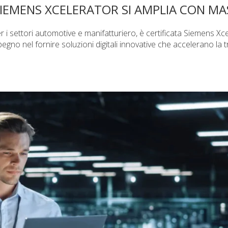
SIEMENS XCELERATOR SI AMPLIA CON M
r i settori automotive e manifatturiero, è certificata Siemens Xc
egno nel fornire soluzioni digitali innovative che accelerano la 