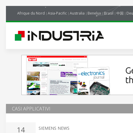
Afrique du Nord
Asia-Pacific
Australia
Benelux
Brasil
中国
Deu
CASI APPLICATIVI
14
SIEMENS NEWS