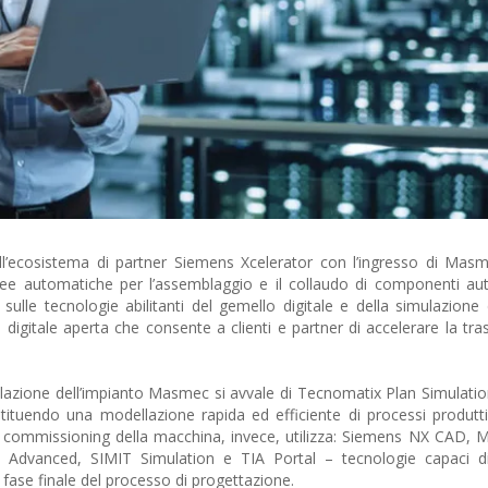
l’ecosistema di partner Siemens Xcelerator con l’ingresso di Mas
ee automatiche per l’assemblaggio e il collaudo di componenti auto
ulle tecnologie abilitanti del gemello digitale e della simulazione 
 digitale aperta che consente a clienti e partner di accelerare la tr
ulazione dell’impianto Masmec si avvale di Tecnomatix Plan Simulatio
stituendo una modellazione rapida ed efficiente di processi produttiv
tual commissioning della macchina, invece, utilizza: Siemens NX CAD, 
dvanced, SIMIT Simulation e TIA Portal – tecnologie capaci di
a fase finale del processo di progettazione.