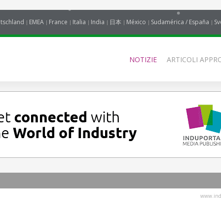
tschland
EMEA
France
Italia
India
日本
México
Sudamérica / España
Sv
NOTIZIE
ARTICOLI APPRO
www.indu