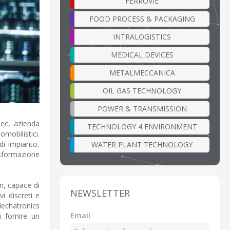
FERROVIE
FOOD PROCESS & PACKAGING
INTRALOGISTICS
MEDICAL DEVICES
METALMECCANICA
OIL GAS TECHNOLOGY
POWER & TRANSMISSION
mec, azienda
TECHNOLOGY 4 ENVIRONMENT
mobilistici.
di impianto,
WATER PLANT TECHNOLOGY
asformazione
n, capace di
NEWSLETTER
i discreti e
Mechatronics
Email
 fornire un