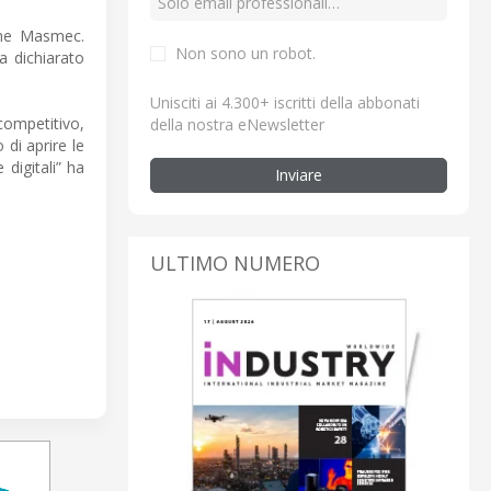
come Masmec.
Non sono un robot.
a dichiarato
Unisciti ai 4.300+ iscritti della abbonati
competitivo,
della nostra eNewsletter
 di aprire le
digitali” ha
Inviare
ULTIMO NUMERO