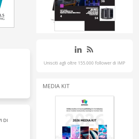
Unisciti agli oltre 155.000 follower di IMP
MEDIA KIT
I DI