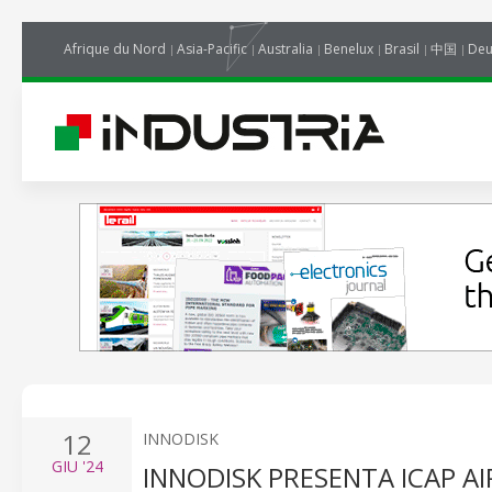
Afrique du Nord
Asia-Pacific
Australia
Benelux
Brasil
中国
Deu
12
INNODISK
GIU
'24
INNODISK PRESENTA ICAP AI