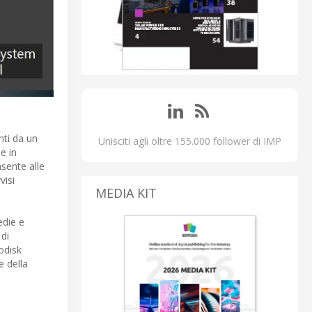
nti da un
Unisciti agli oltre 155.000 follower di IMP
e in
nsente alle
visi
MEDIA KIT
edie e
 di
nodisk
e della