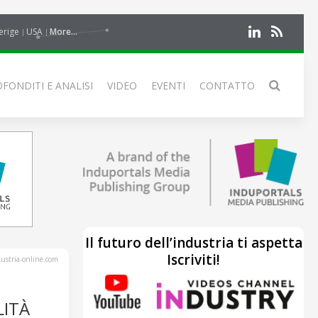
erige
USA
More...
FONDITI E ANALISI
VIDEO
EVENTI
CONTATTO
Il futuro dell’industria ti aspetta
Iscriviti!
stria-online.com
ITÀ