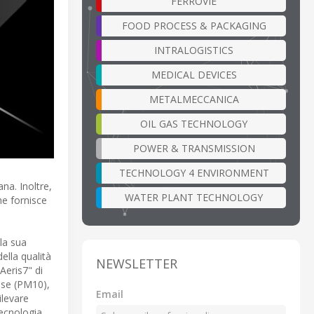
FERROVIE
FOOD PROCESS & PACKAGING
INTRALOGISTICS
MEDICAL DEVICES
METALMECCANICA
OIL GAS TECHNOLOGY
POWER & TRANSMISSION
TECHNOLOGY 4 ENVIRONMENT
ana. Inoltre,
WATER PLANT TECHNOLOGY
che fornisce
la sua
ella qualità
NEWSLETTER
iAeris7" di
pese (PM10),
Email
ilevare
tecnologia