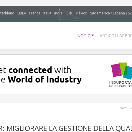
tschland
EMEA
France
Italia
India
日本
México
Sudamérica / España
Sv
NOTIZIE
ARTICOLI APPRO
www.indu
R: MIGLIORARE LA GESTIONE DELLA QUAL