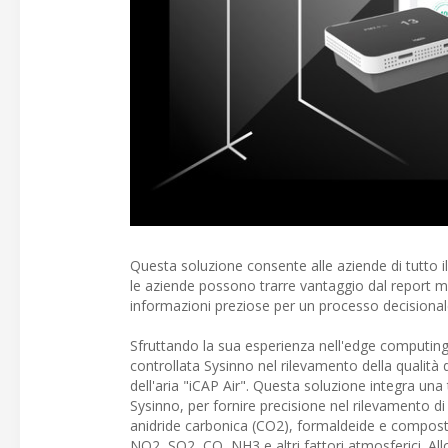
Questa soluzione consente alle aziende di tutto il m
le aziende possono trarre vantaggio dal report mensi
informazioni preziose per un processo decisional
Sfruttando la sua esperienza nell'edge computing 
controllata Sysinno nel rilevamento della qualità d
dell'aria "iCAP Air". Questa soluzione integra una te
Sysinno, per fornire precisione nel rilevamento di
anidride carbonica (CO2), formaldeide e composti o
NO2, SO2, CO, NH3 e altri fattori atmosferici. Allo 