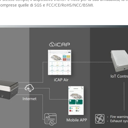
ali, comprese quelle di SGS e FCC/CE/RoHS/NCC/BSMI.