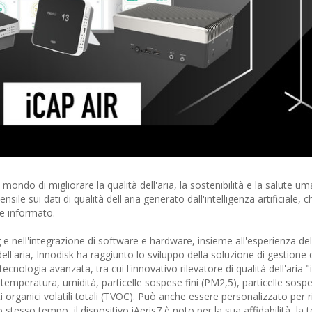
ondo di migliorare la qualità dell'aria, la sostenibilità e la salute um
le sui dati di qualità dell'aria generato dall'intelligenza artificiale, 
e informato.
e nell'integrazione di software e hardware, insieme all'esperienza del
ell'aria, Innodisk ha raggiunto lo sviluppo della soluzione di gestione d
cnologia avanzata, tra cui l'innovativo rilevatore di qualità dell'aria "
 temperatura, umidità, particelle sospese fini (PM2,5), particelle sos
rganici volatili totali (TVOC). Può anche essere personalizzato per r
stesso tempo, il dispositivo iAeris7 è noto per la sua affidabilità, la 