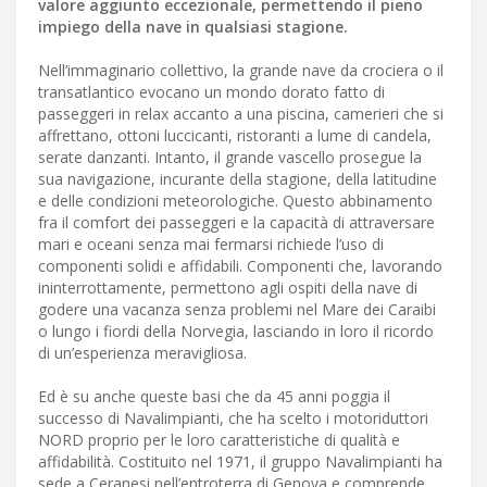
valore aggiunto eccezionale, permettendo il pieno
impiego della nave in qualsiasi stagione.
Nell’immaginario collettivo, la grande nave da crociera o il
transatlantico evocano un mondo dorato fatto di
passeggeri in relax accanto a una piscina, camerieri che si
affrettano, ottoni luccicanti, ristoranti a lume di candela,
serate danzanti. Intanto, il grande vascello prosegue la
sua navigazione, incurante della stagione, della latitudine
e delle condizioni meteorologiche. Questo abbinamento
fra il comfort dei passeggeri e la capacità di attraversare
mari e oceani senza mai fermarsi richiede l’uso di
componenti solidi e affidabili. Componenti che, lavorando
ininterrottamente, permettono agli ospiti della nave di
godere una vacanza senza problemi nel Mare dei Caraibi
o lungo i fiordi della Norvegia, lasciando in loro il ricordo
di un’esperienza meravigliosa.
Ed è su anche queste basi che da 45 anni poggia il
successo di Navalimpianti, che ha scelto i motoriduttori
NORD proprio per le loro caratteristiche di qualità e
affidabilità. Costituito nel 1971, il gruppo Navalimpianti ha
sede a Ceranesi nell’entroterra di Genova e comprende