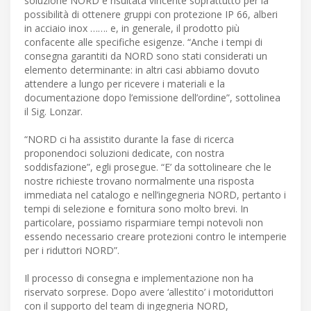
soluzione NORD è risultata vincente soprattutto per la
possibilità di ottenere gruppi con protezione IP 66, alberi
in acciaio inox ……. e, in generale, il prodotto più
confacente alle specifiche esigenze. “Anche i tempi di
consegna garantiti da NORD sono stati considerati un
elemento determinante: in altri casi abbiamo dovuto
attendere a lungo per ricevere i materiali e la
documentazione dopo l’emissione dell’ordine”, sottolinea
il Sig. Lonzar.
“NORD ci ha assistito durante la fase di ricerca
proponendoci soluzioni dedicate, con nostra
soddisfazione”, egli prosegue. “E’ da sottolineare che le
nostre richieste trovano normalmente una risposta
immediata nel catalogo e nell’ingegneria NORD, pertanto i
tempi di selezione e fornitura sono molto brevi. In
particolare, possiamo risparmiare tempi notevoli non
essendo necessario creare protezioni contro le intemperie
per i riduttori NORD”.
Il processo di consegna e implementazione non ha
riservato sorprese. Dopo avere ‘allestito’ i motoriduttori
con il supporto del team di ingegneria NORD,