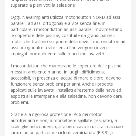
superato a pieni voti la selezione”.
Oggi, Navalimpianti utilizza motoriduttori NORD ad assi
paralleli, ad assi ortogonali e a vite senza fine. In
particolare, i motoriduttori ad assi paralleli movimentano
le coperture delle piscine, costituite da grandi pannelli
mobili che traslano sul ponte della nave. I motoriduttori ad
assi ortogonali e a vite senza fine vengono invece
impiegati normalmente sulle macchine lavavetri.
I motoriduttori che manovrano le coperture delle piscine,
messi in ambiente marino, in luoghi difficilmente
accessibili, in presenza di acqua di mare e cloro, devono
funzionare senza problemi per anni. Anche i prodotti
applicati sulle lavavetri, installati all’esterno della nave ed
esposti alle intemperie e alla salsedine, non devono dare
problemi.
Grazie alla rigorosa protezione IP66 dei motori
autofrenanti e non, a morsettiere sigillate (resinate), a
scaldiglie anticondensa, all’albero cavo in uscita in acciaio
inox e ad un particolare ciclo di verniciatura (F 3.3) , i