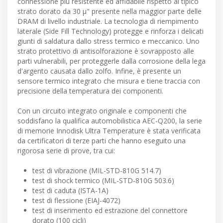
connessione più resistente ed affidabile rispetto al tipico
strato dorato da 30 μ" presente nella maggior parte delle
DRAM di livello industriale. La tecnologia di riempimento
laterale (Side Fill Technology) protegge e rinforza i delicati
giunti di saldatura dallo stress termico e meccanico. Uno
strato protettivo di antisolforazione è sovrapposto alle
parti vulnerabili, per proteggerle dalla corrosione della lega
d'argento causata dallo zolfo. Infine, è presente un
sensore termico integrato che misura e tiene traccia con
precisione della temperatura dei componenti.
Con un circuito integrato originale e componenti che
soddisfano la qualifica automobilistica AEC-Q200, la serie
di memorie Innodisk Ultra Temperature è stata verificata
da certificatori di terze parti che hanno eseguito una
rigorosa serie di prove, tra cui:
test di vibrazione (MIL-STD-810G 514.7)
test di shock termico (MIL-STD-810G 503.6)
test di caduta (ISTA-1A)
test di flessione (EIAJ-4072)
test di inserimento ed estrazione del connettore
dorato (100 cicli)