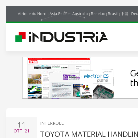
Afrique du Nord
Asia-Pacific
Australia
Benelux
Brasil
中国
Deu
11
INTERROLL
OTT
'21
TOYOTA MATERIAL HANDLIN