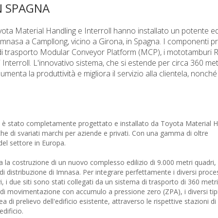
IN SPAGNA
ota Material Handling e Interroll hanno installato un potente ed
mnasa a Campllong, vicino a Girona, in Spagna. I componenti prin
i trasporto Modular Conveyor Platform (MCP), i mototamburi R
 Interroll. L'innovativo sistema, che si estende per circa 360 metr
aumenta la produttività e migliora il servizio alla clientela, nonch
a è stato completamente progettato e installato da Toyota Material H
he di svariati marchi per aziende e privati. Con una gamma di oltre
 del settore in Europa.
ta la costruzione di un nuovo complesso edilizio di 9.000 metri quadri,
i distribuzione di Imnasa. Per integrare perfettamente i diversi proces
uovi, i due siti sono stati collegati da un sistema di trasporto di 360 metr
ne di movimentazione con accumulo a pressione zero (ZPA), i diversi tip
i prelievo dell'edificio esistente, attraverso le rispettive stazioni di
dificio.