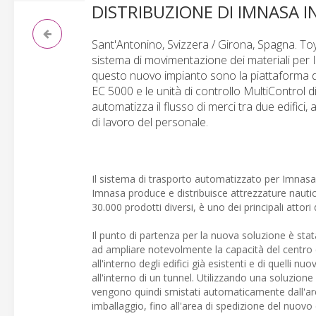
DISTRIBUZIONE DI IMNASA 
Sant'Antonino, Svizzera / Girona, Spagna. Toy
sistema di movimentazione dei materiali per I
questo nuovo impianto sono la piattaforma d
EC 5000 e le unità di controllo MultiControl di
automatizza il flusso di merci tra due edifici, 
di lavoro del personale.
Il sistema di trasporto automatizzato per Imnas
Imnasa produce e distribuisce attrezzature nautic
30.000 prodotti diversi, è uno dei principali attori
Il punto di partenza per la nuova soluzione è sta
ad ampliare notevolmente la capacità del centro d
all'interno degli edifici già esistenti e di quelli n
all'interno di un tunnel. Utilizzando una soluzio
vengono quindi smistati automaticamente dall'area d
imballaggio, fino all'area di spedizione del nuovo e