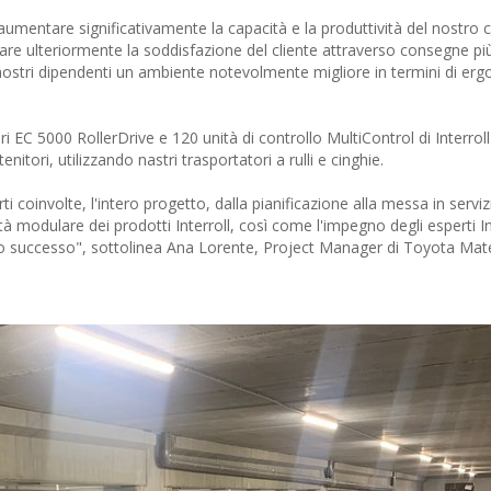
mentare significativamente la capacità e la produttività del nostro c
are ulteriormente la soddisfazione del cliente attraverso consegne pi
ai nostri dipendenti un ambiente notevolmente migliore in termini di er
 EC 5000 RollerDrive e 120 unità di controllo MultiControl di Interroll 
itori, utilizzando nastri trasportatori a rulli e cinghie.
rti coinvolte, l'intero progetto, dalla pianificazione alla messa in serviz
ità modulare dei prodotti Interroll, così come l'impegno degli esperti In
to successo", sottolinea Ana Lorente, Project Manager di Toyota Mate