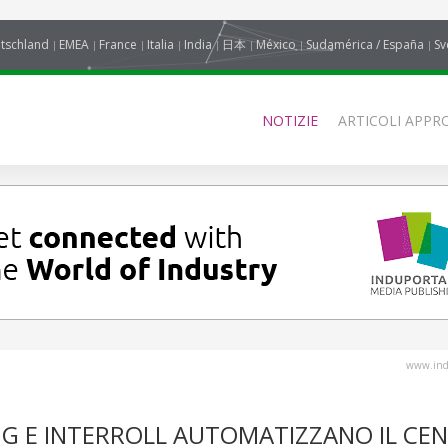
tschland
EMEA
France
Italia
India
日本
México
Sudamérica / España
Sv
NOTIZIE
ARTICOLI APPRO
www.indu
G E INTERROLL AUTOMATIZZANO IL CEN