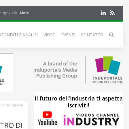
erige
USA
More...
FONDITI E ANALISI
VIDEO
EVENTI
CONTATTO
Il futuro dell’industria ti aspetta
Iscriviti!
stria-online.com
TRO DI