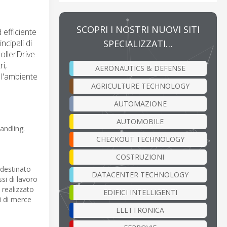
SCOPRI I NOSTRI NUOVI SITI
 efficiente
SPECIALIZZATI…
cipali di
ollerDrive
i,
AERONAUTICS & DEFENSE
é l'ambiente
AGRICULTURE TECHNOLOGY
AUTOMAZIONE
AUTOMOBILE
andling.
CHECKOUT TECHNOLOGY
COSTRUZIONI
 destinato
DATACENTER TECHNOLOGY
si di lavoro
i realizzato
EDIFICI INTELLIGENTI
i di merce
ELETTRONICA