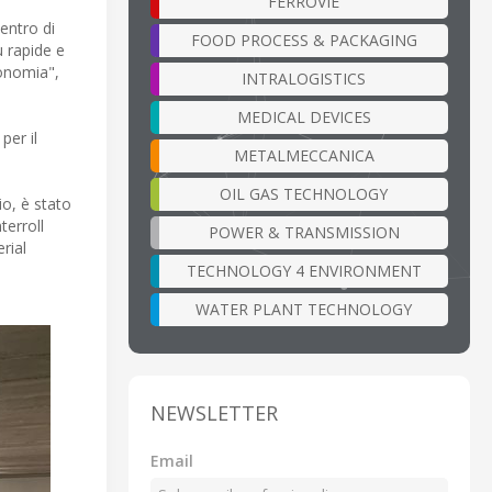
FERROVIE
entro di
FOOD PROCESS & PACKAGING
ù rapide e
gonomia",
INTRALOGISTICS
MEDICAL DEVICES
per il
METALMECCANICA
OIL GAS TECHNOLOGY
io, è stato
terroll
POWER & TRANSMISSION
rial
TECHNOLOGY 4 ENVIRONMENT
WATER PLANT TECHNOLOGY
NEWSLETTER
Email