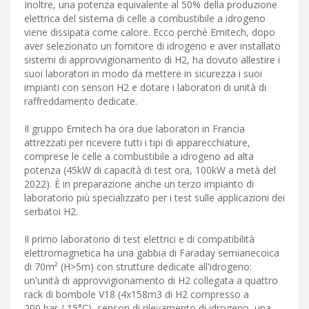
Inoltre, una potenza equivalente al 50% della produzione
elettrica del sistema di celle a combustibile a idrogeno
viene dissipata come calore. Ecco perché Emitech, dopo
aver selezionato un fornitore di idrogeno e aver installato
sistemi di approvvigionamento di H2, ha dovuto allestire i
suoi laboratori in modo da mettere in sicurezza i suoi
impianti con sensori H2 e dotare i laboratori di unità di
raffreddamento dedicate.
Il gruppo Emitech ha ora due laboratori in Francia
attrezzati per ricevere tutti i tipi di apparecchiature,
comprese le celle a combustibile a idrogeno ad alta
potenza (45kW di capacità di test ora, 100kW a metà del
2022). È in preparazione anche un terzo impianto di
laboratorio più specializzato per i test sulle applicazioni dei
serbatoi H2.
Il primo laboratorio di test elettrici e di compatibilità
elettromagnetica ha una gabbia di Faraday semianecoica
di 70m² (H>5m) con strutture dedicate all'idrogeno:
un'unità di approvvigionamento di H2 collegata a quattro
rack di bombole V18 (4x158m3 di H2 compresso a
200 bar / 15°C), sensori di rilevamento di idrogeno, una