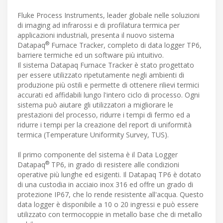
Fluke Process Instruments, leader globale nelle soluzioni
di imaging ad infrarossi e di profilatura termica per
applicazioni industriali, presenta il nuovo sistema
®
Datapaq
Furnace Tracker, completo di data logger TP6,
barriere termiche ed un software più intuitivo.
Il sistema Datapaq Furnace Tracker è stato progettato
per essere utilizzato ripetutamente negli ambienti di
produzione più ostili e permette di ottenere rilievi termici
accurati ed affidabili lungo l'intero ciclo di processo. Ogni
sistema può aiutare gli utilizzatori a migliorare le
prestazioni del processo, ridurre i tempi di fermo ed a
ridurre i tempi per la creazione del report di uniformità
termica (Temperature Uniformity Survey, TUS).
Il primo componente del sistema è il Data Logger
®
Datapaq
TP6, in grado di resistere alle condizioni
operative più lunghe ed esigenti. Il Datapaq TP6 è dotato
di una custodia in acciaio inox 316 ed offre un grado di
protezione IP67, che lo rende resistente all'acqua. Questo
data logger è disponibile a 10 o 20 ingressi e può essere
utilizzato con termocoppie in metallo base che di metallo