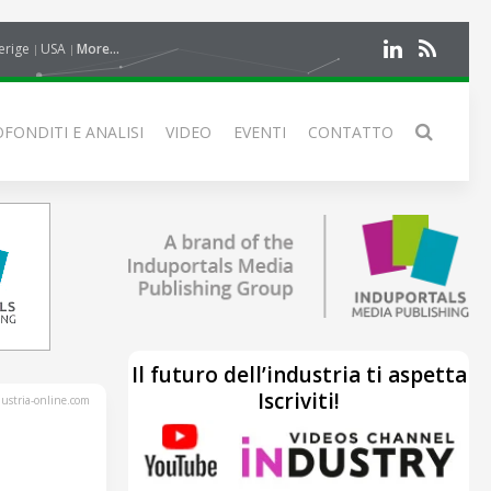
erige
USA
More...
FONDITI E ANALISI
VIDEO
EVENTI
CONTATTO
Il futuro dell’industria ti aspetta
Iscriviti!
stria-online.com