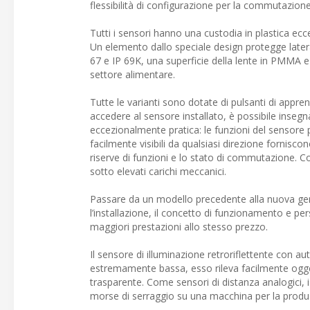
flessibilità di configurazione per la commutazion
Tutti i sensori hanno una custodia in plastica ecc
Un elemento dallo speciale design protegge latera
67 e IP 69K, una superficie della lente in PMMA e
settore alimentare.
Tutte le varianti sono dotate di pulsanti di appren
accedere al sensore installato, è possibile inse
eccezionalmente pratica: le funzioni del sensor
facilmente visibili da qualsiasi direzione fornisco
riserve di funzioni e lo stato di commutazione. C
sotto elevati carichi meccanici.
Passare da un modello precedente alla nuova gen
l’installazione, il concetto di funzionamento e pe
maggiori prestazioni allo stesso prezzo.
Il sensore di illuminazione retroriflettente con au
estremamente bassa, esso rileva facilmente oggett
trasparente. Come sensori di distanza analogici, 
morse di serraggio su una macchina per la produzi