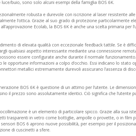
e luce/buio, sono solo alcuni esempi della famiglia BOS 6K.
ezionalmente robusta e durevole con iscrizione al laser resistente alle
lmente l’ottica. Grazie al suo grado di protezione particolarmente el
 all’approvazione Ecolab, la BOS 6K è anche una scelta primaria per l’
dimento di elevata qualità con eccezionale feedback tattile. Se è diffic
gnargli qualsiasi aspetto interessante mediante una connessione remot
e possono essere configurate anche durante il normale funzionament
no le opportune informazioni a colpo d’occhio. Essi indicano lo stato o
onnettori metallici estremamente durevoli assicurano l’assenza di disc
erazione BOS 6K è questione di un attimo per l’utente. Le dimension
rsino il prezzo sono assolutamente identici. Ciò significa che l’utente 
tocollimazione è un elemento di particolare spicco. Grazie alla sua iste
i trasparenti in vetro come bottiglie, ampolle o provette, o in film p
i sensori BOS 6 aprono nuove possibilità, per esempio per il posizion
one di cuscinetti a sfere.