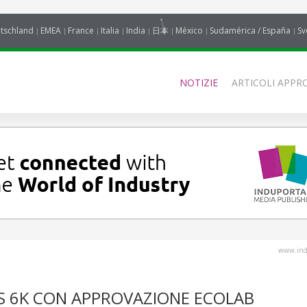
tschland
EMEA
France
Italia
India
日本
México
Sudamérica / España
Sv
NOTIZIE
ARTICOLI APPRO
www.indu
S 6K CON APPROVAZIONE ECOLAB