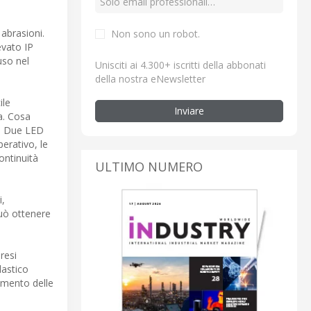
 abrasioni.
Non sono un robot.
evato IP
uso nel
Unisciti ai 4.300+ iscritti della abbonati
della nostra eNewsletter
ile
Inviare
a. Cosa
o. Due LED
perativo, le
ontinuità
ULTIMO NUMERO
i,
può ottenere
resi
lastico
amento delle