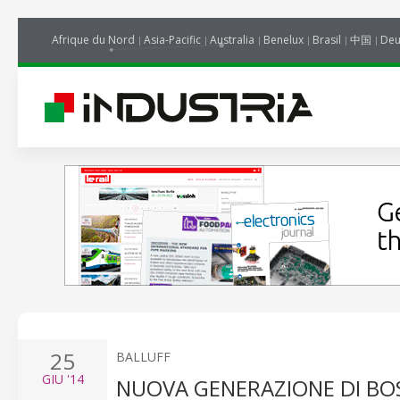
Afrique du Nord
Asia-Pacific
Australia
Benelux
Brasil
中国
Deu
25
BALLUFF
GIU
'14
NUOVA GENERAZIONE DI BO