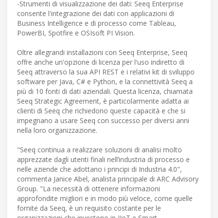
-Strumenti di visualizzazione dei dati: Seeq Enterprise
consente l'integrazione dei dati con applicazioni di
Business Intelligence e di processo come Tableau,
PowerBI, Spotfire e OSIsoft PI Vision.
Oltre allegrandi installazioni con Seeq Enterprise, Seeq
offre anche un'opzione di licenza per l'uso indiretto di
Seeq attraverso la sua API REST e i relativi kit di sviluppo
software per Java, C# e Python, e la connettività Seeq a
più di 10 fonti di dati aziendali. Questa licenza, chiamata
Seeq Strategic Agreement, è particolarmente adatta ai
clienti di Seeq che richiedono queste capacità e che si
impegnano a usare Seeq con successo per diversi anni
nella loro organizzazione.
"Seeq continua a realizzare soluzioni di analisi molto
apprezzate dagli utenti finali nell’industria di processo e
nelle aziende che adottano i principi di Industria 4.0",
commenta Janice Abel, analista principale di ARC Advisory
Group. "La necessità di ottenere informazioni
approfondite migliori e in modo più veloce, come quelle
fornite da Seeq, è un requisito costante per le
organizzazioni che investono in IIoT e Smart