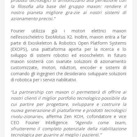
prodotti tecnologici si armonizzano alla perfezione con
la filosofia alla base del gruppo maxon: rendere il
nostro pianeta migliore gra-zie ai nostri sistemi di
azionamento precisi.”
Fourier utilizza già i motori elettrici maxon
nell’esoscheletro ExoMotus X2. Inoltre, maxon entra a far
parte di Exoskeleton & Robotics Open Platform Systems
(EXOPS), una piattaforma aperta per la ricerca e lo
sviluppo di sistemi robotici ed esoscheletri. In futuro
maxon sosterrà con svariate soluzioni di azionamento
customizzate, motori, riduttori, encoder e sistemi di
comando gli ingegneri che desiderano sviluppare soluzioni
di robotica per i servizi riabilitativi.
“La partnership con maxon ci permetterà di offrire ai
nostri clienti il miglior portfolio tecnologico possibile da
cui partire per progettare, sviluppare e costruire la
nuova generazione di piattaforme e prodotti tecnologici
rivolu-zionarie»
, afferma Zen KOH, cofondatore e vice
CEO Fourier Intelligence.
“Agendo come team,
sfrutteremo il completo potenziale della riabilitazione
tecnologica per guarire al meglio i pazienti.”