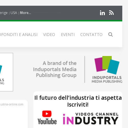
erige
USA
More...
FONDITI E ANALISI
VIDEO
EVENTI
CONTATTO
Il futuro dell’industria ti aspetta
Iscriviti!
stria-online.com