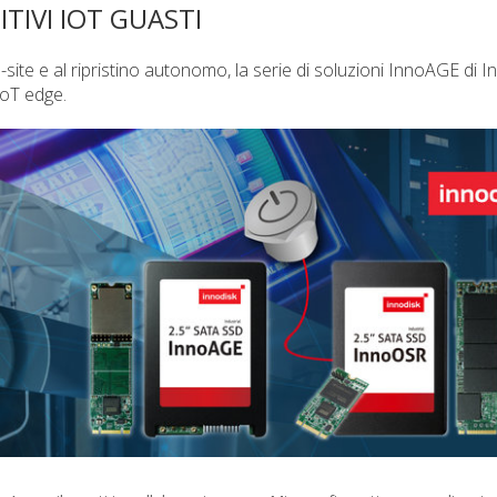
TIVI IOT GUASTI
-site e al ripristino autonomo, la serie di soluzioni InnoAGE di 
 IoT edge.