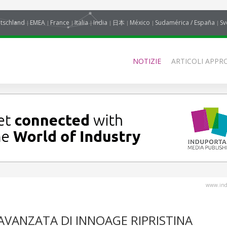
tschland
EMEA
France
Italia
India
日本
México
Sudamérica / España
Sv
NOTIZIE
ARTICOLI APPRO
www.indu
VANZATA DI INNOAGE RIPRISTINA