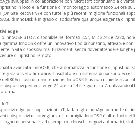
 InnoAge sviluppati in collaborazione con Microsoft continuano a diven
i ripristino in loco e la funzione di monitoraggio automatico 24 ore su 
n-Site Recovery) e con tutte le più recenti migliorie funzionali appo
nnoAGE di InnoDisk è in grado di soddisfare qualunque esigenza di ripris
tivi edge
dello InnoOSR 3TO7, disponibile nei formati 2,5", M.2 2242 e 2280, n
gamma InnoOSR offre un innovativo tipo di ripristino, attivabile con 
mente in vita dispositivi mal funzionanti senza dover attendere lunghe
ocedure di ripristino remoto.
alità avanzata InnoOSR, che automatizza la funzione di ripristino i
tegrata a livello firmware. Il risultato è un sistema di ripristino ecce
e dell'80% i costi di manutenzione. InnoOSR Plus non richiede alcun i
positivi periferici edge 24 ore su 24 e 7 giorni su 7, utilizzando il 
ttaforma.
i IoT
spositivi edge per applicazioni IoT, la famiglia InnoAge permette di rid
zzini e dispositivi di sorveglianza. La famiglia InnoOSR è altrettanto eff
isogno di personale, ad esempio in chioschi, negozi automatici, slo