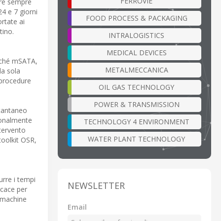
FERROVIE
tare sempre
24 e 7 giorni
FOOD PROCESS & PACKAGING
rtate ai
tino.
INTRALOGISTICS
MEDICAL DEVICES
onché mSATA,
METALMECCANICA
la sola
 procedure
OIL GAS TECHNOLOGY
POWER & TRANSMISSION
stantaneo
zionalmente
TECHNOLOGY 4 ENVIRONMENT
ntervento
WATER PLANT TECHNOLOGY
toolkit OSR,
urre i tempi
NEWSLETTER
icace per
t machine
Email