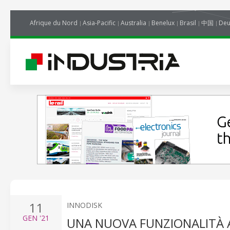
Afrique du Nord
Asia-Pacific
Australia
Benelux
Brasil
中国
Deu
11
INNODISK
GEN
'21
UNA NUOVA FUNZIONALITÀ A