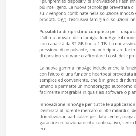
I pluripremiati dispositivi di archiviazione flash
più intelligenti. La nuova tecnologia brevettata d
su 7 vengono combinate nella soluzione InnoOSR (O
prodotti. Oggi, l'esclusiva famiglia di soluzioni I
Possibilità di ripristino completo per i disposi
L'ultimo arrivato della famiglia InnoAge è il mo
con capacità da 32 GB fino a 1 TB. La nuovissima 
pressione di un pulsante, che può riportare facil
di ripristino software o affrontare i costi delle pr
La nuova gamma InnoAge include anche la funzion
con l'aiuto di una funzione heartbeat brevettata in
semplice ed conveniente, che è in grado di ridurr
umano e permette un monitoraggio autonomo dei dis
facilmente integrabile in qualsiasi software o pia
Innovazione InnoAge per tutte le applicazion
Destinata al fiorente mercato di 500 miliardi di di
di inattività, in particolare per data center, maga
garantire un funzionamento continuativo, senza b
ecc.