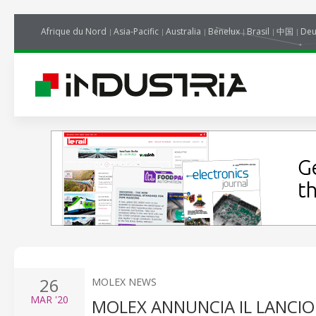
Afrique du Nord
Asia-Pacific
Australia
Benelux
Brasil
中国
Deu
26
MOLEX NEWS
MAR
'20
MOLEX ANNUNCIA IL LANCI