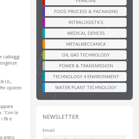
FERROVIE
FOOD PROCESS & PACKAGING
INTRALOGISTICS
MEDICAL DEVICES
METALMECCANICA
OIL GAS TECHNOLOGY
e cablaggi
 esigenze
POWER & TRANSMISSION
TECHNOLOGY 4 ENVIRONMENT
ili UL,
WATER PLANT TECHNOLOGY
ffre opzioni
luppare
. "Con la
NEWSLETTER
 fili e
Email
pi entro