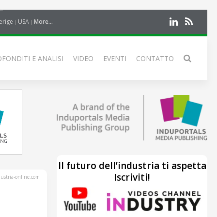
erige
USA
More...
FONDITI E ANALISI
VIDEO
EVENTI
CONTATTO
Il futuro dell’industria ti aspetta
Iscriviti!
stria-online.com