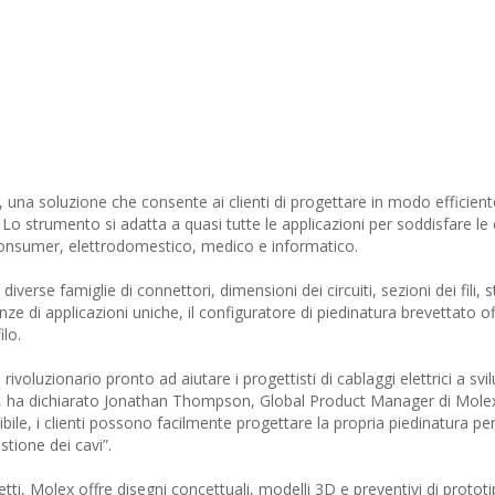
 una soluzione che consente ai clienti di progettare in modo efficient
Lo strumento si adatta a quasi tutte le applicazioni per soddisfare le
i consumer, elettrodomestico, medico e informatico.
iverse famiglie di connettori, dimensioni dei circuiti, sezioni dei fili, st
nze di applicazioni uniche, il configuratore di piedinatura brevettato o
ilo.
oluzionario pronto ad aiutare i progettisti di cablaggi elettrici a svi
e", ha dichiarato Jonathan Thompson, Global Product Manager di Molex
le, i clienti possono facilmente progettare la propria piedinatura per i
tione dei cavi”.
tti, Molex offre disegni concettuali, modelli 3D e preventivi di prototi