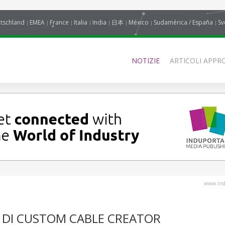
tschland
EMEA
France
Italia
India
日本
México
Sudamérica / España
Sv
NOTIZIE
ARTICOLI APPRO
www.indu
O DI CUSTOM CABLE CREATOR