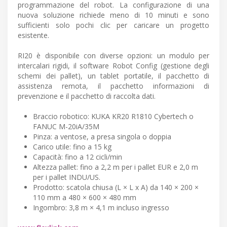
programmazione del robot. La configurazione di una
nuova soluzione richiede meno di 10 minuti e sono
sufficienti solo pochi clic per caricare un progetto
esistente.
RI20 è disponibile con diverse opzioni: un modulo per
intercalari rigidi, il software Robot Config (gestione degli
schemi dei pallet), un tablet portatile, il pacchetto di
assistenza remota, il pacchetto informazioni di
prevenzione e il pacchetto di raccolta dati.
Braccio robotico: KUKA KR20 R1810 Cybertech o
FANUC M-20iA/35M
Pinza: a ventose, a presa singola o doppia
Carico utile: fino a 15 kg
Capacità: fino a 12 cicli/min
Altezza pallet: fino a 2,2 m per i pallet EUR e 2,0 m
per i pallet INDU/US.
Prodotto: scatola chiusa (L × L x A) da 140 × 200 ×
110 mm a 480 × 600 × 480 mm
Ingombro: 3,8 m × 4,1 m incluso ingresso