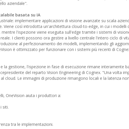
ello aziendale".
alabile basata su IA
dustriale: implementare applicazioni di visione avanzate su scala azien
 Viene così introdotta un'architettura cloud-to-edge, in cui i modelli d
d, mentre l'ispezione viene eseguita sull'edge tramite i sistemi di visi
le. I clienti possono ora gestire a livello centrale l'intero ciclo di vita
i produzione al perfezionamento dei modelli, implementando gli aggior
eVision è ottimizzato per funzionare con i sistemi più recenti di Cognex
o e la gestione, l'ispezione in fase di esecuzione rimane interamente b
icepresidente del reparto Vision Engineering di Cognex. "Una volta i
 al cloud. Le immagini di produzione rimangono locali e la latenza no
i, OneVision aiuta i produttori a:
 siti.
erenza tra le implementazioni.