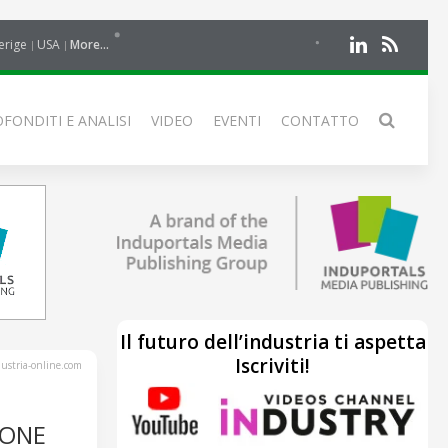
erige
USA
More...
FONDITI E ANALISI
VIDEO
EVENTI
CONTATTO
Il futuro dell’industria ti aspetta
Iscriviti!
stria-online.com
IONE