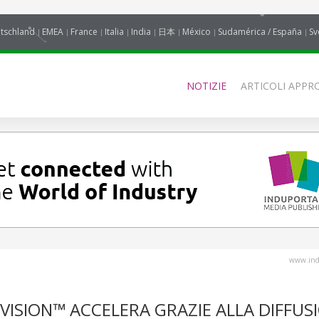
tschland
EMEA
France
Italia
India
日本
México
Sudamérica / España
Sv
NOTIZIE
ARTICOLI APPRO
www.indu
VISION™ ACCELERA GRAZIE ALLA DIFFUS