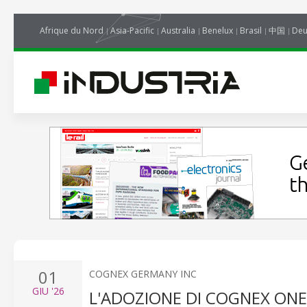
Afrique du Nord
Asia-Pacific
Australia
Benelux
Brasil
中国
Deu
01
COGNEX GERMANY INC
GIU
'26
L'ADOZIONE DI COGNEX ONE