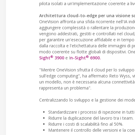
pilota isolati a un'implementazione coerente a liv
Architettura cloud-to-edge per una visione sc
OneVision affronta una sfida ricorrente nell'IA in
aggiungere complessità o rallentare la produzione.
vengono addestrati, gestiti e controllati nel clou
per garantire un'esecuzione affidabile e in tempo rea
dalla raccolta e l'etichettatura delle immagini d
modo coerente su flotte globali di dispositivi. On
®
®
Sight
3900
e I
n-Sight
6900.
"Mentre OneVision sfrutta il cloud per lo svilupp
sull'edge computing", ha affermato Reto Wyss, v
un modello, non è necessaria alcuna connettività
rappresenta un problema".
Centralizzando lo sviluppo e la gestione dei modell
Standardizzare i processi di ispezione in tutti i
Ridurre la duplicazione del lavoro tra i team.
Ridurre i costi di scalabilità fino al 50%.
Mantenere il controllo delle versioni e la co