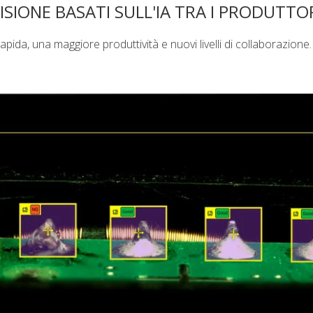
ISIONE BASATI SULL'IA TRA I PRODUTTO
pida, una maggiore produttività e nuovi livelli di collaborazione.