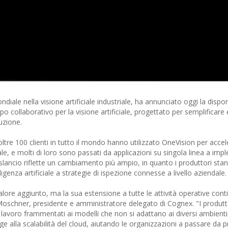
e nella visione artificiale industriale, ha annunciato oggi la disponi
ppo collaborativo per la visione artificiale, progettato per semplificare
duzione.
ltre 100 clienti in tutto il mondo hanno utilizzato OneVision per accel
iale, e molti di loro sono passati da applicazioni su singola linea a im
o slancio riflette un cambiamento più ampio, in quanto i produttori sta
lligenza artificiale a strategie di ispezione connesse a livello aziendale.
alore aggiunto, ma la sua estensione a tutte le attività operative cont
oschner, presidente e amministratore delegato di Cognex. "I produtto
 di lavoro frammentati ai modelli che non si adattano ai diversi ambient
ge alla scalabilità del cloud, aiutando le organizzazioni a passare da p