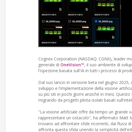
Cognex Corporation (NASDAQ: CGNX), leader mondial
generale di
OneVision™
, il suo ambiente di svilu
l'ispezione basata sull'IA in tutti i processi di pro
Dal suo lancio in versione beta nel giugno 2025, o
sviluppo e l'implementazione della visione artific
su più siti in pochi giorni anziché in mesi. Quest
migrando da progetti pilota isolati basati sull'inte
"La visione artificiale offre da tempo un grande v
rappresentare un ostacolo", ha affermato Matt M
trovano ad affrontare sfide ricorrenti, dai flussi
affronta questa sfida unendo la semplicità dell'ed