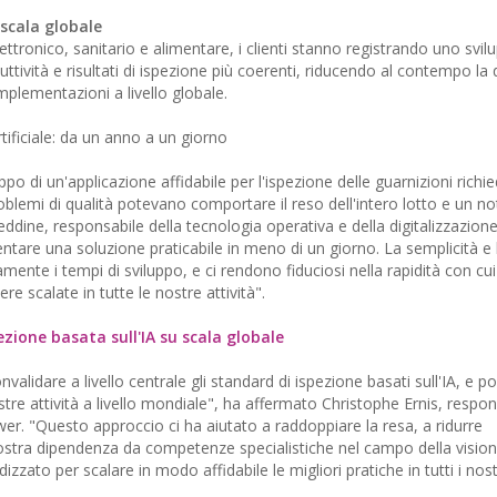
a scala globale
elettronico, sanitario e alimentare, i clienti stanno registrando uno svil
uttività e risultati di ispezione più coerenti, riducendo al contempo l
plementazioni a livello globale.
artificiale: da un anno a un giorno
po di un'applicazione affidabile per l'ispezione delle guarnizioni richie
oblemi di qualità potevano comportare il reso dell'intero lotto e un n
dine, responsabile della tecnologia operativa e della digitalizzazione
ntare una soluzione praticabile in meno di un giorno. La semplicità e la
mente i tempi di sviluppo, e ci rendono fiduciosi nella rapidità con cui
re scalate in tutte le nostre attività".
zione basata sull'IA su scala globale
alidare a livello centrale gli standard di ispezione basati sull'IA, e poi
stre attività a livello mondiale", ha affermato Christophe Ernis, respon
er. "Questo approccio ci ha aiutato a raddoppiare la resa, a ridurre
 nostra dipendenza da competenze specialistiche nel campo della visione 
zato per scalare in modo affidabile le migliori pratiche in tutti i nost