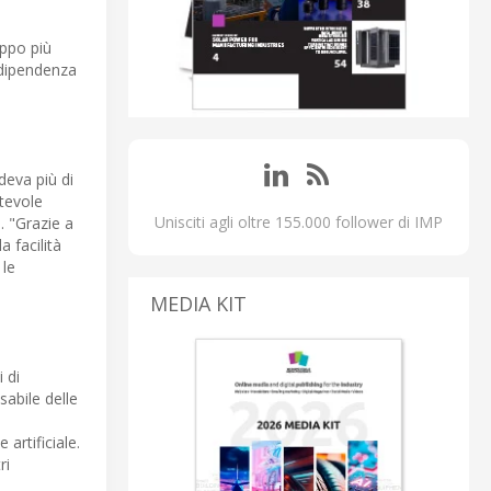
uppo più
a dipendenza
deva più di
otevole
Unisciti agli oltre 155.000 follower di IMP
. "Grazie a
 facilità
 le
MEDIA KIT
 di
sabile delle
artificiale.
ri