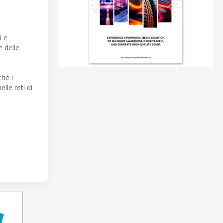
i e
 delle
ché i
elle reti di