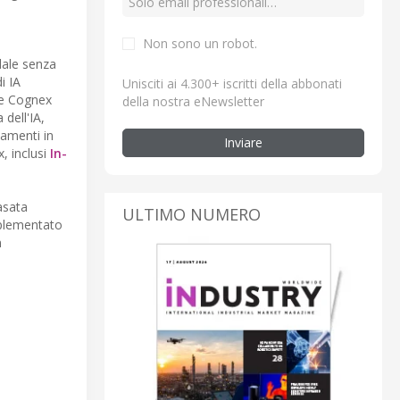
Non sono un robot.
dale senza
i IA
Unisciti ai 4.300+ iscritti della abbonati
one Cognex
della nostra eNewsletter
 dell'IA,
namenti in
Inviare
, inclusi
In-
asata
ULTIMO NUMERO
mplementato
n