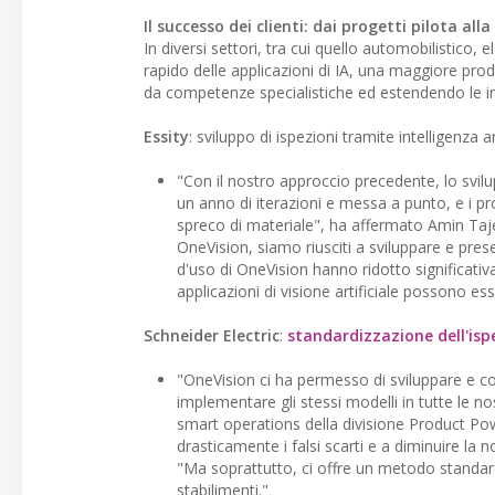
Il successo dei clienti: dai progetti pilota all
In diversi settori, tra cui quello automobilistico, 
rapido delle applicazioni di IA, una maggiore prod
da competenze specialistiche ed estendendo le im
Essity
: sviluppo di ispezioni tramite intelligenza 
"Con il nostro approccio precedente, lo svilup
un anno di iterazioni e messa a punto, e i pr
spreco di materiale", ha affermato Amin Tajed
OneVision, siamo riusciti a sviluppare e prese
d'uso di OneVision hanno ridotto significativa
applicazioni di visione artificiale possono esse
Schneider
Electric
:
standardizzazione dell'ispe
"OneVision ci ha permesso di sviluppare e conv
implementare gli stessi modelli in tutte le no
smart operations della divisione Product Pow
drasticamente i falsi scarti e a diminuire la
"Ma soprattutto, ci offre un metodo standardiz
stabilimenti."