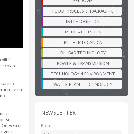
FERROVIE
FOOD PROCESS & PACKAGING
INTRALOGISTICS
MEDICAL DEVICES
METALMECCANICA
OIL GAS TECHNOLOGY
bilità
POWER & TRANSMISSION
 e scalare
TECHNOLOGY 4 ENVIRONMENT
erare lo
WATER PLANT TECHNOLOGY
plementazioni
nno
NEWSLETTER
inua a
ri si
Email
i. OneVision
rogetti