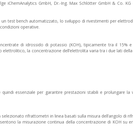
coinvolge iChemAnalytics GmbH, Dr.-Ing. Max Schlötter GmbH & Co. KG 
 di un test bench automatizzato, lo sviluppo di rivestimenti per elettro
 condizioni operative.
i concentrate di idrossido di potassio (KOH), tipicamente tra il 15% e
elettrolitico, la concentrazione dell’elettrolita varia tra i due lati de
uindi essenziale per garantire prestazioni stabili e prolungare la vi
elezionato rifrattometri in linea basati sulla misura dell’angolo di rif
consentono la misurazione continua della concentrazione di KOH su ent