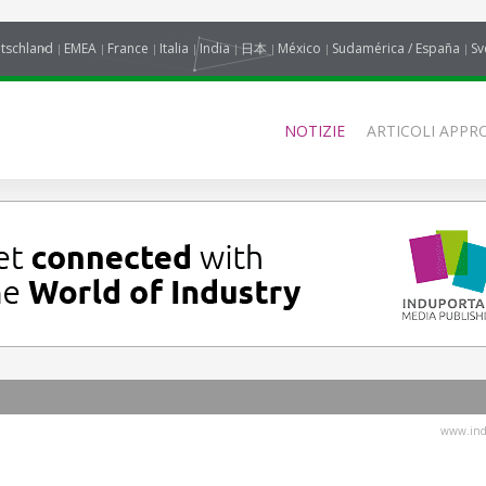
tschland
EMEA
France
Italia
India
日本
México
Sudamérica / España
Sv
NOTIZIE
ARTICOLI APPRO
www.indu