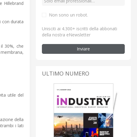
e Hillebrand
Non sono un robot.
di con durata
Unisciti ai 4.300+ iscritti della abbonati
della nostra eNewsletter
 il 30%, che
Inviare
lla membrana,
ULTIMO NUMERO
ta utile del
razione della
rambi i lati