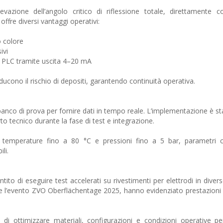
evazione dell’angolo critico di riflessione totale, direttamente co
offre diversi vantaggi operativi:
o colore
ivi
mi PLC tramite uscita 4–20 mA
iducono il rischio di depositi, garantendo continuità operativa.
 banco di prova per fornire dati in tempo reale. L’implementazione è sta
o tecnico durante la fase di test e integrazione.
o temperature fino a 80 °C e pressioni fino a 5 bar, parametri c
li.
tito di eseguire test accelerati su rivestimenti per elettrodi in diver
rante l’evento ZVO Oberflächentage 2025, hanno evidenziato prestazioni
i ottimizzare materiali, configurazioni e condizioni operative pe