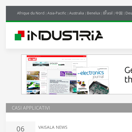
Afrique du Nord
Asia-Pacific
Australia
Benelux
Brasil
中国
Deu
CASI APPLICATIVI
06
VAISALA NEWS