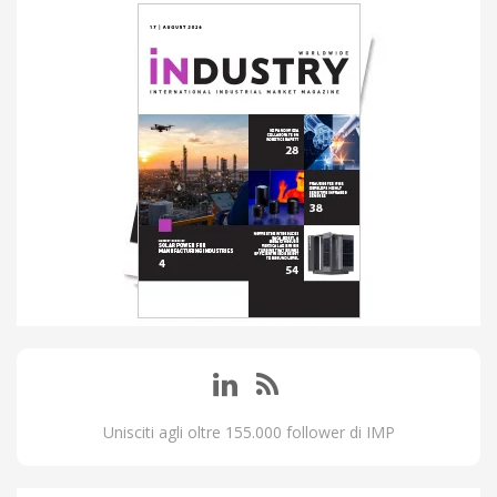
Unisciti agli oltre 155.000 follower di IMP