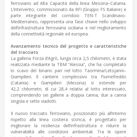
ferroviario ad Alta Capacità della linea Messina–Catania.
L’intervento, commissionato da RFI (Gruppo FS Italiane) e
parte integrante del corridoio TEN-T Scandinavo-
Mediterraneo, rappresenta una fase chiave nello sviluppo
dell’infrastruttura ferroviaria siciliana e nel miglioramento
della connettività regionale ed europea.
Avanzamento tecnico del progetto e caratteristiche
del tracciato
La galleria Forza d’Agrò, lunga circa 2,5 chilometri, è stata
realizzata mediante la TBM “Alessia”, che ha completato
lo scavo del binario pari nel lotto Taormina/Letojanni–
Giampilieri. Il cantiere complessivo tra Fiumefreddo
(Catania) e Giampilieri (Messina) si estende per
42,2 chilometri, di cui 28,4 relativi al lotto interessato,
comprendendo sei gallerie a doppia canna, due a canna
singola e sette viadotti.
Il nuovo tracciato ferroviario, posizionato più all’interno
rispetto alla linea costiera storica, è progettato per
migliorare la resilienza dell’infrastruttura e ridurre la
vulnerabilità alle condizioni ambientali. Tra le opere