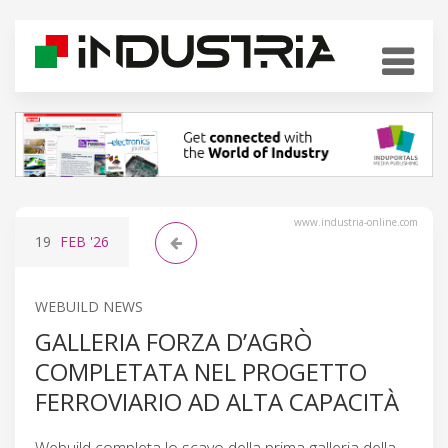
www.industria-online.com
19
FEB
'26
WEBUILD NEWS
GALLERIA FORZA D’AGRÒ
COMPLETATA NEL PROGETTO
FERROVIARIO AD ALTA CAPACITÀ
Webuild completa lo scavo della prima galleria della