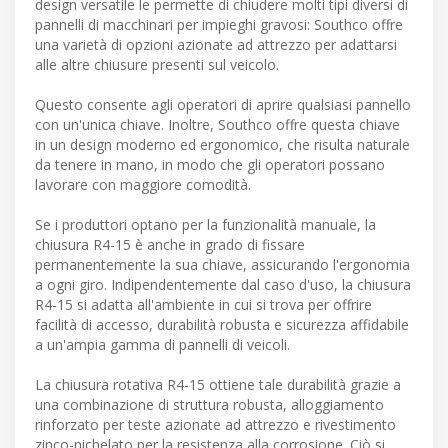
design versatile le permette di chiudere molti tipi diversi di
pannelli di macchinari per impieghi gravosi: Southco offre
una varietà di opzioni azionate ad attrezzo per adattarsi
alle altre chiusure presenti sul veicolo.
Questo consente agli operatori di aprire qualsiasi pannello
con un'unica chiave. Inoltre, Southco offre questa chiave
in un design moderno ed ergonomico, che risulta naturale
da tenere in mano, in modo che gli operatori possano
lavorare con maggiore comodità.
Se i produttori optano per la funzionalità manuale, la
chiusura R4-15 è anche in grado di fissare
permanentemente la sua chiave, assicurando l'ergonomia
a ogni giro. Indipendentemente dal caso d'uso, la chiusura
R4-15 si adatta all'ambiente in cui si trova per offrire
facilità di accesso, durabilità robusta e sicurezza affidabile
a un'ampia gamma di pannelli di veicoli.
La chiusura rotativa R4-15 ottiene tale durabilità grazie a
una combinazione di struttura robusta, alloggiamento
rinforzato per teste azionate ad attrezzo e rivestimento
zinco-nichelato per la resistenza alla corrosione. Ciò si