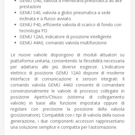
GEMÜ D40, valvola a membrana pneumatica ad alte
prestazioni
GEMÜ S40, valvola a globo pneumatica a sede
inclinata e a flusso avviato
GEMÜ P40, efficiente valvola di scarico di fondo con
tecnologia PD
GEMÜ 12A0, indicatore di posizione intelligente
GEMÜ 44A0, comando valvola multifunzione
Le nuove valvole dispongono di moduli attuatori su
piattaforma unitaria, consentendo la flessibilità necessaria
per adattarsi alle più diverse esigenze. L'indicatore
elettrico di posizione GEMÜ 12A0 dispone di moderne
interfacce di comunicazione e sensori integrati. Il
comando valvola GEMÜ 44A0 consente di comandare
convenzionalmente le valvole di processo collegate in
posizione Aperto/Chiuso (sistema di collegamento
valvole) in base alla funzione impostata oppure di
regolare con precisione la posizione della valvola
(posizionatore). Compatibili con i tipi di valvola della nuova
generazione, i due componenti accessori rappresentano
una soluzione semplice e compatta per l'automazione.