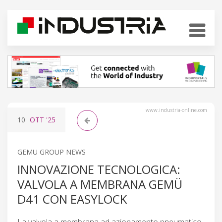
www.industria-online.com
10
OTT
'25
GEMU GROUP NEWS
INNOVAZIONE TECNOLOGICA:
VALVOLA A MEMBRANA GEMÜ
D41 CON EASYLOCK
La valvola a membrana ad azionamento pneumatico