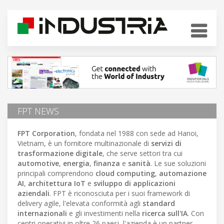
FPT NEWS
FPT Corporation
, fondata nel 1988 con sede ad Hanoi,
Vietnam, è un fornitore multinazionale di
servizi di
trasformazione digitale
, che serve settori tra cui
automotive
,
energia
,
finanza
e
sanità
. Le sue soluzioni
principali comprendono
cloud computing
,
automazione
AI
,
architettura IoT
e
sviluppo di applicazioni
aziendali
. FPT è riconosciuta per i suoi framework di
delivery agile, l'elevata conformità agli
standard
internazionali
e gli investimenti nella
ricerca sull'IA
. Con
centri operativi in oltre 26 paesi, l'azienda è un partner