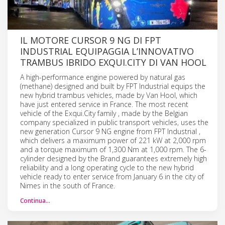
IL MOTORE CURSOR 9 NG DI FPT
INDUSTRIAL EQUIPAGGIA L’INNOVATIVO
TRAMBUS IBRIDO EXQUI.CITY DI VAN HOOL
A high-performance engine powered by natural gas
(methane) designed and built by FPT Industrial equips the
new hybrid trambus vehicles, made by Van Hool, which
have just entered service in France. The most recent
vehicle of the Exqui.City family , made by the Belgian
company specialized in public transport vehicles, uses the
new generation Cursor 9 NG engine from FPT Industrial ,
which delivers a maximum power of 221 kW at 2,000 rpm
and a torque maximum of 1,300 Nm at 1,000 rpm. The 6-
cylinder designed by the Brand guarantees extremely high
reliability and a long operating cycle to the new hybrid
vehicle ready to enter service from January 6 in the city of
Nimes in the south of France.
Continua…