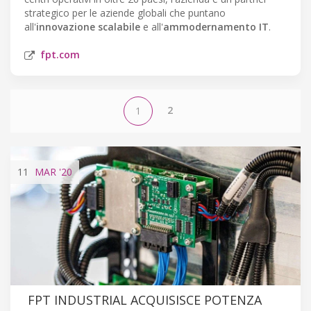
strategico per le aziende globali che puntano
all'
innovazione scalabile
e all'
ammodernamento IT
.
fpt.com
2
1
11
MAR
'20
FPT INDUSTRIAL ACQUISISCE POTENZA