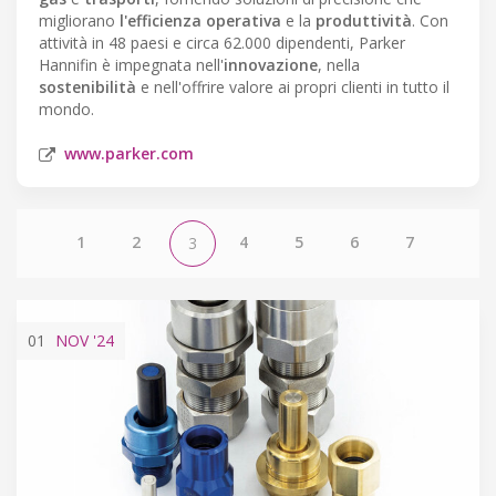
migliorano
l'efficienza operativa
e la
produttività
. Con
attività in 48 paesi e circa 62.000 dipendenti, Parker
Hannifin è impegnata nell'
innovazione
, nella
sostenibilità
e nell'offrire valore ai propri clienti in tutto il
mondo.
www.parker.com
1
2
4
5
6
7
3
01
NOV
'24