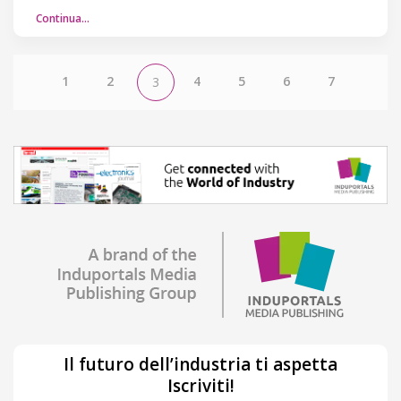
Continua…
1
2
4
5
6
7
3
Il futuro dell’industria ti aspetta
Iscriviti!