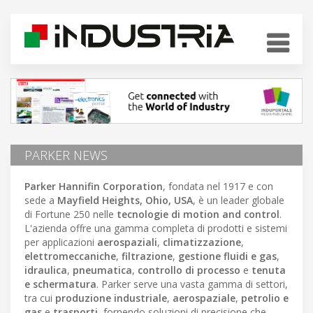
PARKER NEWS
Parker Hannifin Corporation
, fondata nel 1917 e con
sede a
Mayfield Heights, Ohio, USA
, è un leader globale
di Fortune 250 nelle
tecnologie di motion and control
.
L'azienda offre una gamma completa di prodotti e sistemi
per applicazioni
aerospaziali
,
climatizzazione
,
elettromeccaniche
,
filtrazione
,
gestione fluidi e gas
,
idraulica
,
pneumatica
,
controllo di processo
e
tenuta
e schermatura
. Parker serve una vasta gamma di settori,
tra cui
produzione industriale
,
aerospaziale
,
petrolio e
gas
e
trasporti
, fornendo soluzioni di precisione che