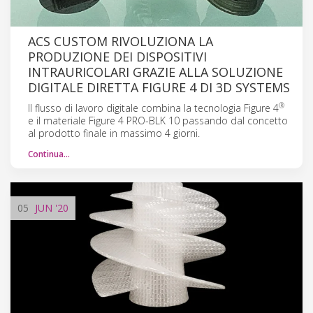
ACS CUSTOM RIVOLUZIONA LA
PRODUZIONE DEI DISPOSITIVI
INTRAURICOLARI GRAZIE ALLA SOLUZIONE
DIGITALE DIRETTA FIGURE 4 DI 3D SYSTEMS
®
Il flusso di lavoro digitale combina la tecnologia Figure 4
e il materiale Figure 4 PRO-BLK 10 passando dal concetto
al prodotto finale in massimo 4 giorni.
Continua…
05
JUN
'20