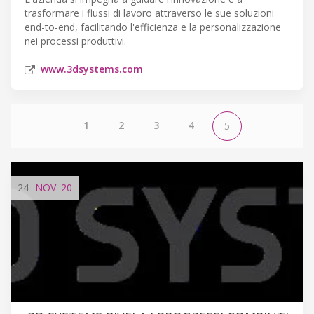
trasformare i flussi di lavoro attraverso le sue soluzioni
end-to-end, facilitando l'efficienza e la personalizzazione
nei processi produttivi.
www.3dsystems.com
1
2
3
4
5
24
NOV
'20