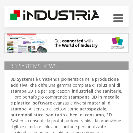
3D SYSTEMS NEWS
3D Systems
è un'azienda pionieristica nella
produzione
additiva
, che offre una gamma completa di
soluzioni di
stampa 3D
sia per applicazioni
industriali
che
sanitarie
.
Il loro portafoglio comprende
stampanti 3D in metallo
e plastica
,
software
avanzati e diversi
materiali di
stampa
. Al servizio di settori come
aerospaziale
,
automobilistico
,
sanitario
e
beni di consumo
, 3D
Systems consente la prototipazione rapida, la produzione
digitale diretta e soluzioni sanitarie personalizzate.
L'azienda si impegna a guidare l'innovazione e a