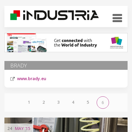
BRADY
www.brady.eu
1
2
3
4
5
6
24
MAY
'15