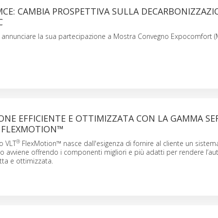
CE: CAMBIA PROSPETTIVA SULLA DECARBONIZZAZI
C
di annunciare la sua partecipazione a Mostra Convegno Expocomfort (
ONE EFFICIENTE E OTTIMIZZATA CON LA GAMMA SE
FLEXMOTION™
®
o VLT
FlexMotion™ nasce dall'esigenza di fornire al cliente un siste
sto avviene offrendo i componenti migliori e più adatti per rendere l’
tta e ottimizzata.