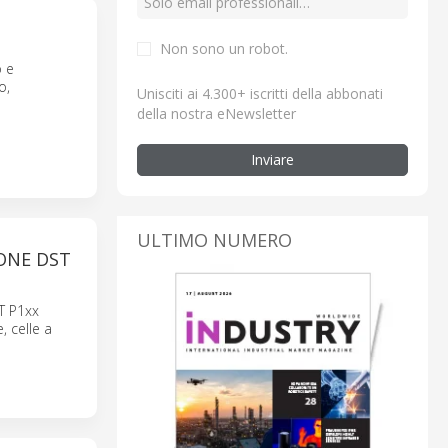
Non sono un robot.
o e
o,
Unisciti ai 4.300+ iscritti della abbonati
della nostra eNewsletter
Inviare
ULTIMO NUMERO
ONE DST
T P1xx
 celle a