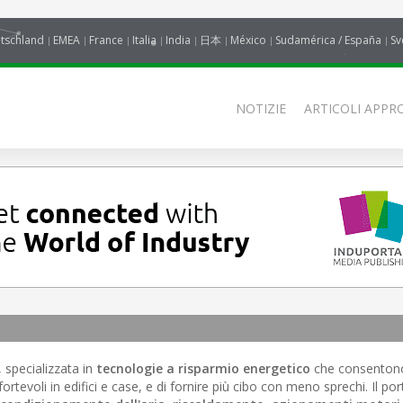
tschland
EMEA
France
Italia
India
日本
México
Sudamérica / España
Sv
NOTIZIE
ARTICOLI APPRO
, specializzata in
tecnologie a risparmio energetico
che consenton
ortevoli in edifici e case, e di fornire più cibo con meno sprechi. Il por