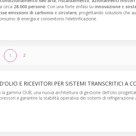
condizionamento dell'aria
,
riscaldamento
,
azionamenti motori
a circa
28.000 persone
. Con una forte enfasi su
innovazione
e
soste
se emissioni di carbonio
e
circolare
, progettando soluzioni che 
consumo di energia e consentono l'elettrificazione.
2
1
'OLIO E RICEVITORI PER SISTEMI TRANSCRITICI A C
la gamma OUB, una nuova architettura di gestione dell'olio progetta
essori e garantire la stabilità operativa dei sistemi di refrigerazione 