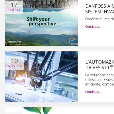
17
DANFOSS A M
FEB
'24
SISTEMI HVA
Danfoss è lieta 
Continua…
10
L'AUTOMAZI
NOV
'23
®
DRIVES VLT
La soluzione serv
e flessibile. Que
efficiente, compa
Continua…