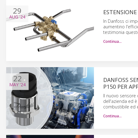
29
ESTENSIONE
AUG
'24
In Danfoss ci imp
aumentino l'effic
testimonia quest
Continua…
22
DANFOSS SEN
MAY
'24
P150 PER AP
Il nuovo sensore 
dell'azienda ed è
combustibile ed el
Continua…