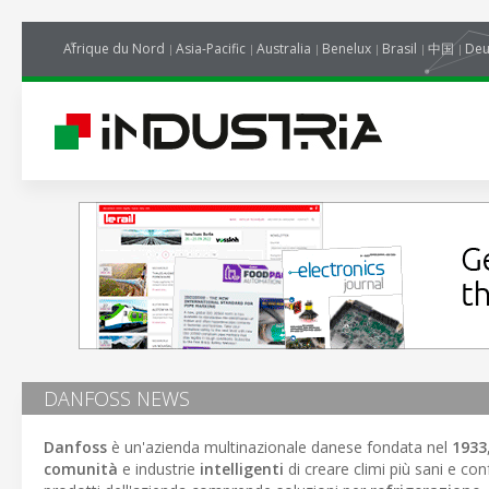
Afrique du Nord
Asia-Pacific
Australia
Benelux
Brasil
中国
Deu
DANFOSS NEWS
Danfoss
è un'azienda multinazionale danese fondata nel
1933
comunità
e industrie
intelligenti
di creare climi più sani e conf