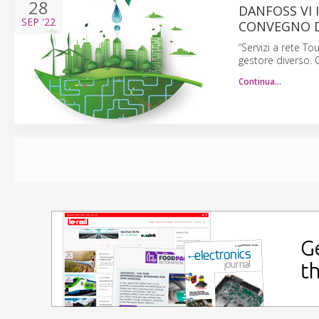
28
DANFOSS VI 
SEP
'22
CONVEGNO D
“Servizi a rete T
gestore diverso. 
Continua…