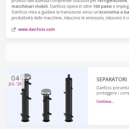
prodotti dell'azienda comprende soluzioni per
refrigerazione
,
macchinari mobili
. Danfoss opera in oltre
100 paesi
e impieg
Danfoss mira a guidare la transizione verso un'
economia a bas
produttività delle macchine, riducono le emissioni, riducono il 
www.danfoss.com
04
SEPARATORI D
JUL
'26
Danfoss presenta 
proteggere i compr
Continua…