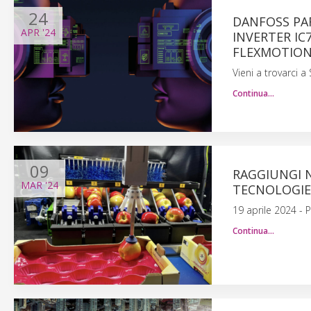
24
DANFOSS PAR
APR
'24
INVERTER IC
FLEXMOTIO
Vieni a trovarci 
Continua…
09
RAGGIUNGI N
MAR
'24
TECNOLOGIE 
19 aprile 2024 - 
Continua…