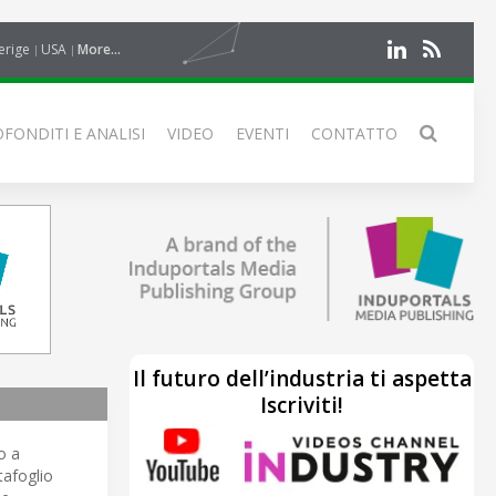
erige
USA
More...
FONDITI E ANALISI
VIDEO
EVENTI
CONTATTO
Il futuro dell’industria ti aspetta
Iscriviti!
o a
tafoglio