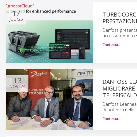
17
TURBOCORCL
JUL
'25
PRESTAZIONI
Danfoss presenta
accesso remoto si
Continua…
13
DANFOSS LE
NOV
'24
MIGLIORARE 
TELERISCALD
Danfoss Leanhea
di potenza nelle u
Continua…